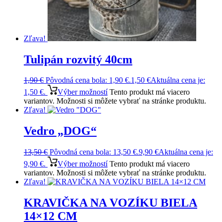
Zľava!
Tulipán rozvitý 40cm
1,90
€
Pôvodná cena bola: 1,90 €.
1,50
€
Aktuálna cena je:
1,50 €.
Výber možností
Tento produkt má viacero
variantov. Možnosti si môžete vybrať na stránke produktu.
Zľava!
Vedro „DOG“
13,50
€
Pôvodná cena bola: 13,50 €.
9,90
€
Aktuálna cena je:
9,90 €.
Výber možností
Tento produkt má viacero
variantov. Možnosti si môžete vybrať na stránke produktu.
Zľava!
KRAVIČKA NA VOZÍKU BIELA
14×12 CM