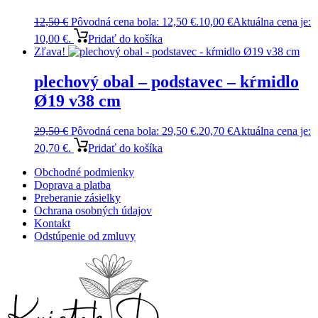
12,50
€
Pôvodná cena bola: 12,50 €.
10,00
€
Aktuálna cena je:
10,00 €.
Pridať do košíka
Zľava!
plechový obal – podstavec – kŕmidlo
Ø19 v38 cm
29,50
€
Pôvodná cena bola: 29,50 €.
20,70
€
Aktuálna cena je:
20,70 €.
Pridať do košíka
Obchodné podmienky
Doprava a platba
Preberanie zásielky
Ochrana osobných údajov
Kontakt
Odstúpenie od zmluvy