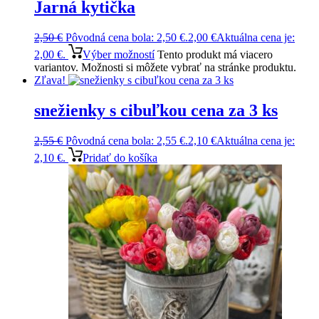
Jarná kytička
2,50
€
Pôvodná cena bola: 2,50 €.
2,00
€
Aktuálna cena je:
2,00 €.
Výber možností
Tento produkt má viacero
variantov. Možnosti si môžete vybrať na stránke produktu.
Zľava!
snežienky s cibuľkou cena za 3 ks
2,55
€
Pôvodná cena bola: 2,55 €.
2,10
€
Aktuálna cena je:
2,10 €.
Pridať do košíka