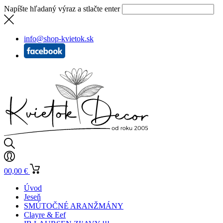
Napíšte hľadaný výraz a stlačte enter
info@shop-kvietok.sk
0
0,00
€
Úvod
Jeseň
SMÚTOČNÉ ARANŽMÁNY
Clayre & Eef