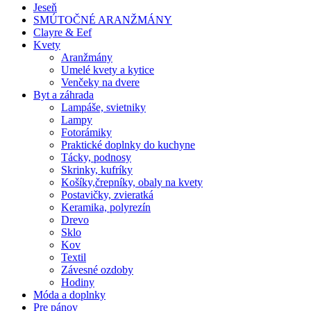
Jeseň
SMÚTOČNÉ ARANŽMÁNY
Clayre & Eef
Kvety
Aranžmány
Umelé kvety a kytice
Venčeky na dvere
Byt a záhrada
Lampáše, svietniky
Lampy
Fotorámiky
Praktické doplnky do kuchyne
Tácky, podnosy
Skrinky, kufríky
Košíky,črepníky, obaly na kvety
Postavičky, zvieratká
Keramika, polyrezín
Drevo
Sklo
Kov
Textil
Závesné ozdoby
Hodiny
Móda a doplnky
Pre pánov