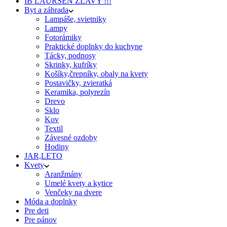
IB LAURSEN ZĽAVY !!!
Byt a záhrada
Lampáše, svietniky
Lampy
Fotorámiky
Praktické doplnky do kuchyne
Tácky, podnosy
Skrinky, kufríky
Košíky,črepníky, obaly na kvety
Postavičky, zvieratká
Keramika, polyrezín
Drevo
Sklo
Kov
Textil
Závesné ozdoby
Hodiny
JAR,LETO
Kvety
Aranžmány
Umelé kvety a kytice
Venčeky na dvere
Móda a doplnky
Pre deti
Pre pánov