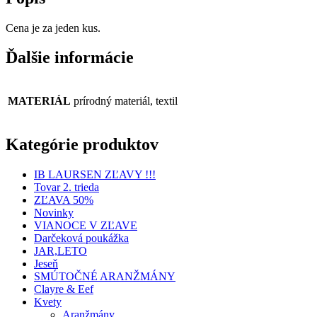
Cena je za jeden kus.
Ďalšie informácie
MATERIÁL
prírodný materiál, textil
Kategórie produktov
IB LAURSEN ZĽAVY !!!
Tovar 2. trieda
ZĽAVA 50%
Novinky
VIANOCE V ZĽAVE
Darčeková poukážka
JAR,LETO
Jeseň
SMÚTOČNÉ ARANŽMÁNY
Clayre & Eef
Kvety
Aranžmány