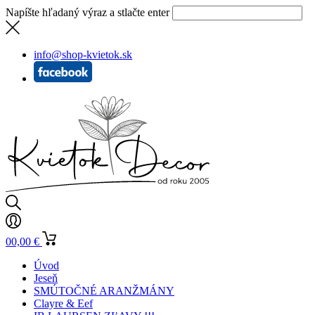
Napíšte hľadaný výraz a stlačte enter
info@shop-kvietok.sk
0
0,00
€
Úvod
Jeseň
SMÚTOČNÉ ARANŽMÁNY
Clayre & Eef