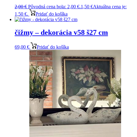
2,00
€
Pôvodná cena bola: 2,00 €.
1,50
€
Aktuálna cena je:
1,50 €.
Pridať do košíka
čižmy – dekorácia v58 š27 cm
69,00
€
Pridať do košíka