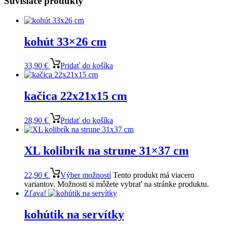
Súvisiace produkty
kohút 33×26 cm
33,90
€
Pridať do košíka
kačica 22x21x15 cm
28,90
€
Pridať do košíka
XL kolibrík na strune 31×37 cm
22,90
€
Výber možností
Tento produkt má viacero
variantov. Možnosti si môžete vybrať na stránke produktu.
Zľava!
kohútik na servítky