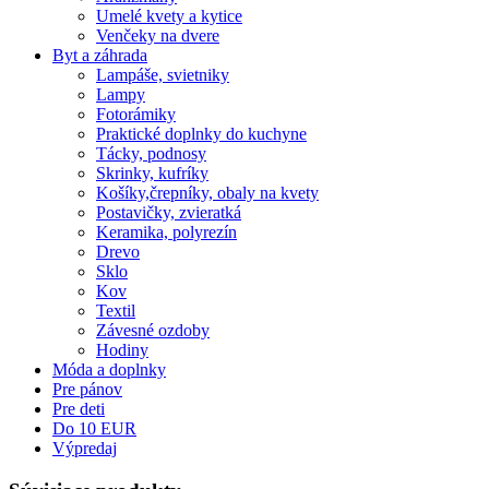
Umelé kvety a kytice
Venčeky na dvere
Byt a záhrada
Lampáše, svietniky
Lampy
Fotorámiky
Praktické doplnky do kuchyne
Tácky, podnosy
Skrinky, kufríky
Košíky,črepníky, obaly na kvety
Postavičky, zvieratká
Keramika, polyrezín
Drevo
Sklo
Kov
Textil
Závesné ozdoby
Hodiny
Móda a doplnky
Pre pánov
Pre deti
Do 10 EUR
Výpredaj