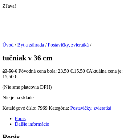
Zľava!
Úvod
/
Byt a záhrada
/
Postavičky, zvieratká
/
tučniak v 36 cm
23,50
€
Pôvodná cena bola: 23,50 €.
15,50
€
Aktuálna cena je:
15,50 €.
(Nie sme platcovia DPH)
Nie je na sklade
Katalógové číslo:
7969
Kategória:
Postavičky, zvieratká
Popis
Ďalšie informácie
Popis