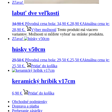
Zľava!
labuť dve veľkosti
34,90
€
Pôvodná cena bola: 34,90 €.
28,90
€
Aktuálna cena je:
28,90 €.
Výber možností
Tento produkt má viacero
variantov. Možnosti si môžete vybrať na stránke produktu.
Zľava!
húsky v50cm
29,50
€
Pôvodná cena bola: 29,50 €.
25,50
€
Aktuálna cena je:
25,50 €.
Pridať do košíka
keramický hríbik v17cm
6,90
€
Pridať do košíka
Obchodné podmienky
Doprava a platba
Preberanie zásielky