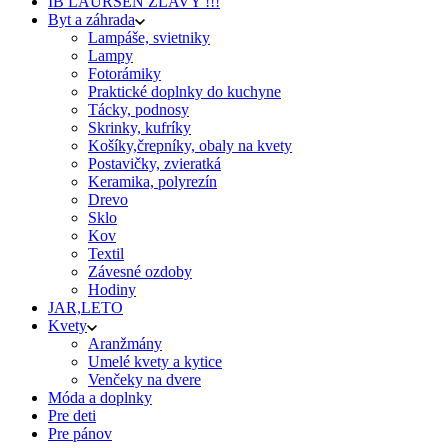
IB LAURSEN ZĽAVY !!!
Byt a záhrada
Lampáše, svietniky
Lampy
Fotorámiky
Praktické doplnky do kuchyne
Tácky, podnosy
Skrinky, kufríky
Košíky,črepníky, obaly na kvety
Postavičky, zvieratká
Keramika, polyrezín
Drevo
Sklo
Kov
Textil
Závesné ozdoby
Hodiny
JAR,LETO
Kvety
Aranžmány
Umelé kvety a kytice
Venčeky na dvere
Móda a doplnky
Pre deti
Pre pánov