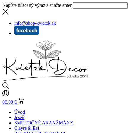
Napíšte hľadaný výraz a stlačte enter
info@shop-kvietok.sk
0
0,00
€
Úvod
Jeseň
SMÚTOČNÉ ARANŽMÁNY
Clayre & Eef