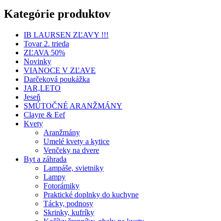
Kategórie produktov
IB LAURSEN ZĽAVY !!!
Tovar 2. trieda
ZĽAVA 50%
Novinky
VIANOCE V ZĽAVE
Darčeková poukážka
JAR,LETO
Jeseň
SMÚTOČNÉ ARANŽMÁNY
Clayre & Eef
Kvety
Aranžmány
Umelé kvety a kytice
Venčeky na dvere
Byt a záhrada
Lampáše, svietniky
Lampy
Fotorámiky
Praktické doplnky do kuchyne
Tácky, podnosy
Skrinky, kufríky