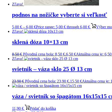
Zľava!
podnos na nožičke vyberte si veľkosť
5,00
€
–
6,00
€
Price range: 5,00 € through 6,00 €
Výber mo
Zľava!
sklená dóza 10×13 cm
8,50
€
Pôvodná cena bola: 8,50 €.
6,50
€
Aktuálna cena je: 6,50
Zľava!
svietnik – váza sklo 25 Ø 13 cm
23,90
€
Pôvodná cena bola: 23,90 €.
15,50
€
Aktuálna cena je: 
váza / svietnik so špagátom 16x15x15 
11,90
€
Pridať do košíka