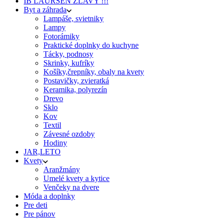
IB LAURSEN ZĽAVY !!!
Byt a záhrada
Lampáše, svietniky
Lampy
Fotorámiky
Praktické doplnky do kuchyne
Tácky, podnosy
Skrinky, kufríky
Košíky,črepníky, obaly na kvety
Postavičky, zvieratká
Keramika, polyrezín
Drevo
Sklo
Kov
Textil
Závesné ozdoby
Hodiny
JAR,LETO
Kvety
Aranžmány
Umelé kvety a kytice
Venčeky na dvere
Móda a doplnky
Pre deti
Pre pánov