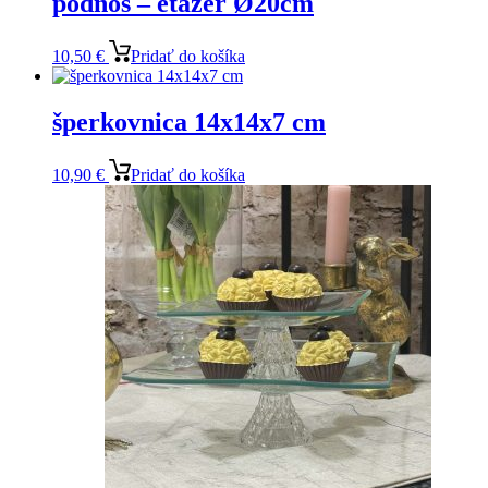
podnos – etažér Ø20cm
10,50
€
Pridať do košíka
šperkovnica 14x14x7 cm
10,90
€
Pridať do košíka