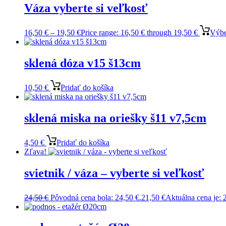
Váza vyberte si veľkosť
16,50
€
–
19,50
€
Price range: 16,50 € through 19,50 €
Výbe
sklená dóza v15 š13cm
10,50
€
Pridať do košíka
sklená miska na oriešky š11 v7,5cm
4,50
€
Pridať do košíka
Zľava!
svietnik / váza – vyberte si veľkosť
24,50
€
Pôvodná cena bola: 24,50 €.
21,50
€
Aktuálna cena je: 