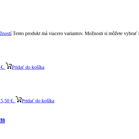
žností
Tento produkt má viacero variantov. Možnosti si môžete vybrať 
 €.
Pridať do košíka
15,50 €.
Pridať do košíka
cm