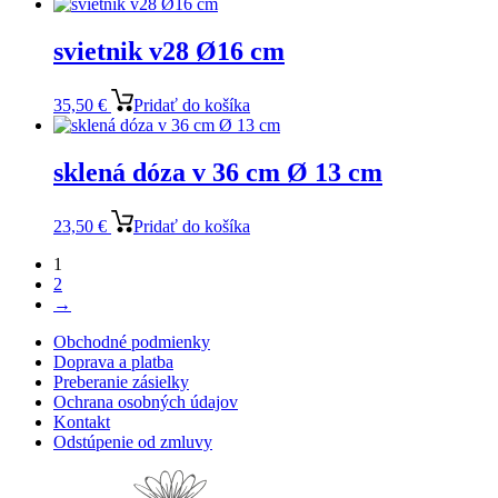
svietnik v28 Ø16 cm
35,50
€
Pridať do košíka
sklená dóza v 36 cm Ø 13 cm
23,50
€
Pridať do košíka
1
2
→
Obchodné podmienky
Doprava a platba
Preberanie zásielky
Ochrana osobných údajov
Kontakt
Odstúpenie od zmluvy