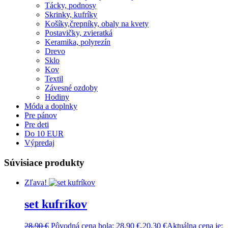
Tácky, podnosy
Skrinky, kufríky
Košíky,črepníky, obaly na kvety
Postavičky, zvieratká
Keramika, polyrezín
Drevo
Sklo
Kov
Textil
Závesné ozdoby
Hodiny
Móda a doplnky
Pre pánov
Pre deti
Do 10 EUR
Výpredaj
Súvisiace produkty
Zľava!
set kufríkov
28,90
€
Pôvodná cena bola: 28,90 €.
20,30
€
Aktuálna cena je: