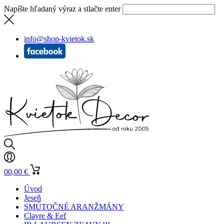
Napíšte hľadaný výraz a stlačte enter
info@shop-kvietok.sk
0
0,00
€
Úvod
Jeseň
SMÚTOČNÉ ARANŽMÁNY
Clayre & Eef