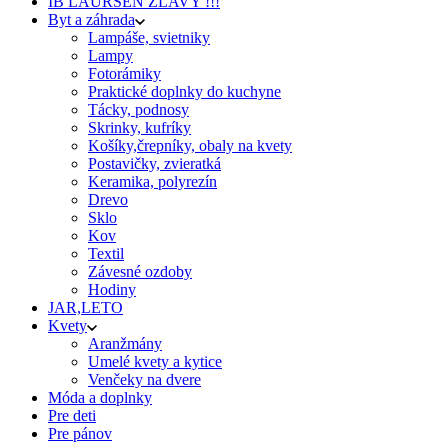
IB LAURSEN ZĽAVY !!!
Byt a záhrada
Lampáše, svietniky
Lampy
Fotorámiky
Praktické doplnky do kuchyne
Tácky, podnosy
Skrinky, kufríky
Košíky,črepníky, obaly na kvety
Postavičky, zvieratká
Keramika, polyrezín
Drevo
Sklo
Kov
Textil
Závesné ozdoby
Hodiny
JAR,LETO
Kvety
Aranžmány
Umelé kvety a kytice
Venčeky na dvere
Móda a doplnky
Pre deti
Pre pánov