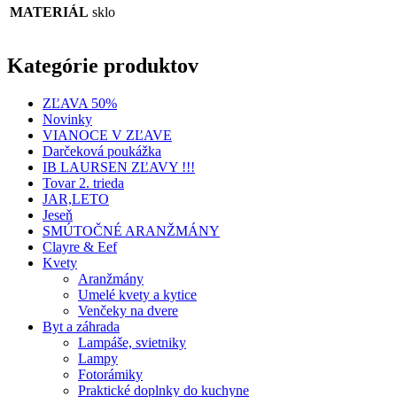
MATERIÁL
sklo
Kategórie produktov
ZĽAVA 50%
Novinky
VIANOCE V ZĽAVE
Darčeková poukážka
IB LAURSEN ZĽAVY !!!
Tovar 2. trieda
JAR,LETO
Jeseň
SMÚTOČNÉ ARANŽMÁNY
Clayre & Eef
Kvety
Aranžmány
Umelé kvety a kytice
Venčeky na dvere
Byt a záhrada
Lampáše, svietniky
Lampy
Fotorámiky
Praktické doplnky do kuchyne