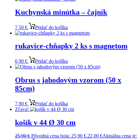
Kuchynská minútka – čajník
7,50
€
Pridať do košíka
rukavice-chňapky 2 ks s magnetom
6,90
€
Pridať do košíka
Obrus s jahodovým vzorom (50 x
85cm)
7,90
€
Pridať do košíka
Zľava!
košík v 44 Ø 30 cm
25,90
€
Pôvodná cena bola: 25,90 €.
22,00
€
Aktuálna cena je: