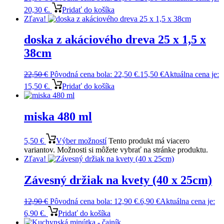
20,30 €.
Pridať do košíka
Zľava!
doska z akáciového dreva 25 x 1,5 x
38cm
22,50
€
Pôvodná cena bola: 22,50 €.
15,50
€
Aktuálna cena je:
15,50 €.
Pridať do košíka
miska 480 ml
5,50
€
Výber možností
Tento produkt má viacero
variantov. Možnosti si môžete vybrať na stránke produktu.
Zľava!
Závesný držiak na kvety (40 x 25cm)
12,90
€
Pôvodná cena bola: 12,90 €.
6,90
€
Aktuálna cena je:
6,90 €.
Pridať do košíka