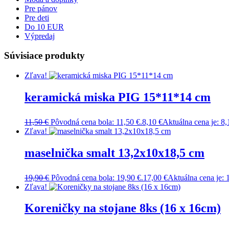
Pre pánov
Pre deti
Do 10 EUR
Výpredaj
Súvisiace produkty
Zľava!
keramická miska PIG 15*11*14 cm
11,50
€
Pôvodná cena bola: 11,50 €.
8,10
€
Aktuálna cena je: 8,
Zľava!
maselnička smalt 13,2x10x18,5 cm
19,90
€
Pôvodná cena bola: 19,90 €.
17,00
€
Aktuálna cena je: 
Zľava!
Koreničky na stojane 8ks (16 x 16cm)