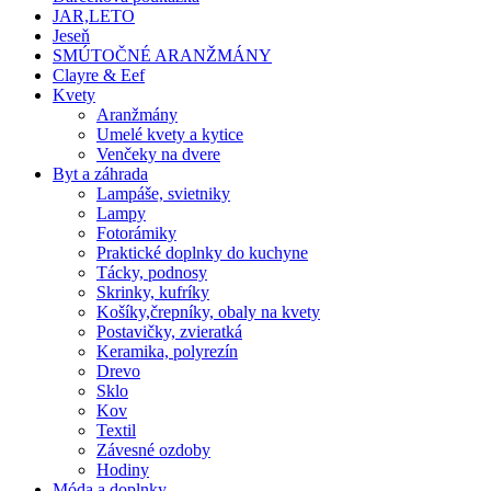
JAR,LETO
Jeseň
SMÚTOČNÉ ARANŽMÁNY
Clayre & Eef
Kvety
Aranžmány
Umelé kvety a kytice
Venčeky na dvere
Byt a záhrada
Lampáše, svietniky
Lampy
Fotorámiky
Praktické doplnky do kuchyne
Tácky, podnosy
Skrinky, kufríky
Košíky,črepníky, obaly na kvety
Postavičky, zvieratká
Keramika, polyrezín
Drevo
Sklo
Kov
Textil
Závesné ozdoby
Hodiny
Móda a doplnky