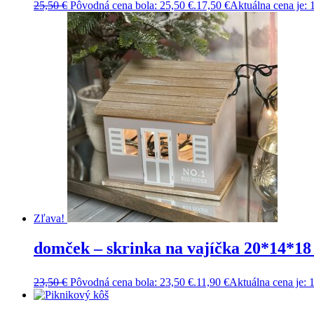
25,50
€
Pôvodná cena bola: 25,50 €.
17,50
€
Aktuálna cena je: 
Zľava!
domček – skrinka na vajíčka 20*14*18
23,50
€
Pôvodná cena bola: 23,50 €.
11,90
€
Aktuálna cena je: 1