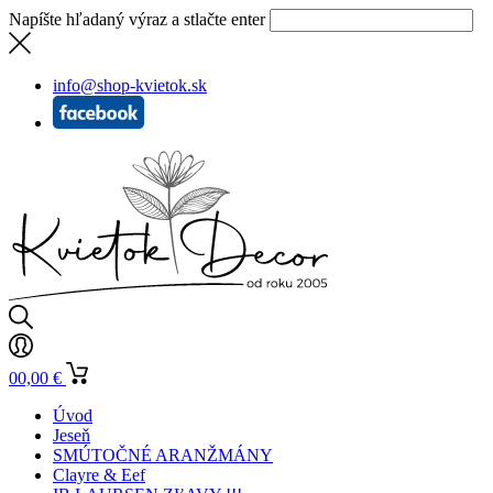
Napíšte hľadaný výraz a stlačte enter
info@shop-kvietok.sk
0
0,00
€
Úvod
Jeseň
SMÚTOČNÉ ARANŽMÁNY
Clayre & Eef