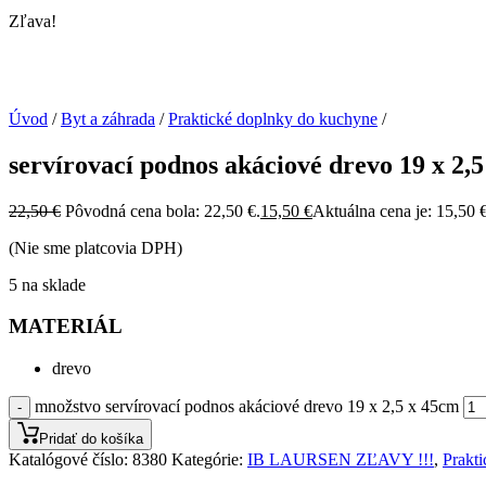
Zľava!
Úvod
/
Byt a záhrada
/
Praktické doplnky do kuchyne
/
servírovací podnos akáciové drevo 19 x 2,
22,50
€
Pôvodná cena bola: 22,50 €.
15,50
€
Aktuálna cena je: 15,50 €
(Nie sme platcovia DPH)
5 na sklade
MATERIÁL
drevo
množstvo servírovací podnos akáciové drevo 19 x 2,5 x 45cm
-
Pridať do košíka
Katalógové číslo:
8380
Kategórie:
IB LAURSEN ZĽAVY !!!
,
Prakt