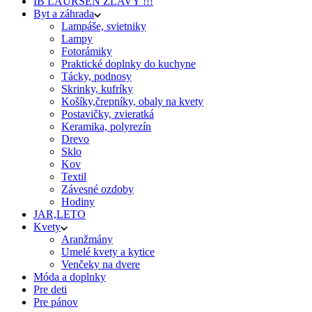
IB LAURSEN ZĽAVY !!!
Byt a záhrada
Lampáše, svietniky
Lampy
Fotorámiky
Praktické doplnky do kuchyne
Tácky, podnosy
Skrinky, kufríky
Košíky,črepníky, obaly na kvety
Postavičky, zvieratká
Keramika, polyrezín
Drevo
Sklo
Kov
Textil
Závesné ozdoby
Hodiny
JAR,LETO
Kvety
Aranžmány
Umelé kvety a kytice
Venčeky na dvere
Móda a doplnky
Pre deti
Pre pánov