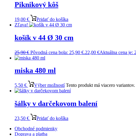
Piknikový kôš
19,00
€
Pridať do košíka
Zľava!
košík v 44 Ø 30 cm
25,90
€
Pôvodná cena bola: 25,90 €.
22,00
€
Aktuálna cena je: 
miska 480 ml
5,50
€
Výber možností
Tento produkt má viacero variantov.
šálky v darčekovom balení
23,50
€
Pridať do košíka
Obchodné podmienky
Doprava a platba