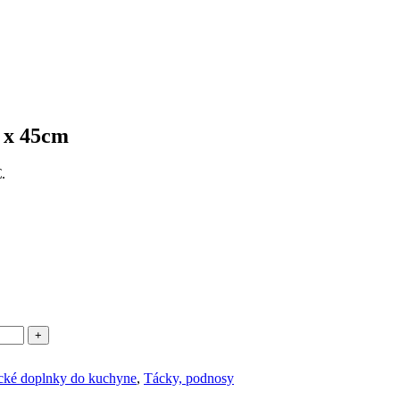
5 x 45cm
.
+
ické doplnky do kuchyne
,
Tácky, podnosy