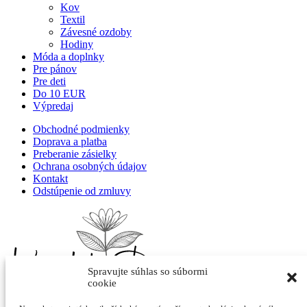
Kov
Textil
Závesné ozdoby
Hodiny
Móda a doplnky
Pre pánov
Pre deti
Do 10 EUR
Výpredaj
Obchodné podmienky
Doprava a platba
Preberanie zásielky
Ochrana osobných údajov
Kontakt
Odstúpenie od zmluvy
Spravujte súhlas so súbormi
cookie