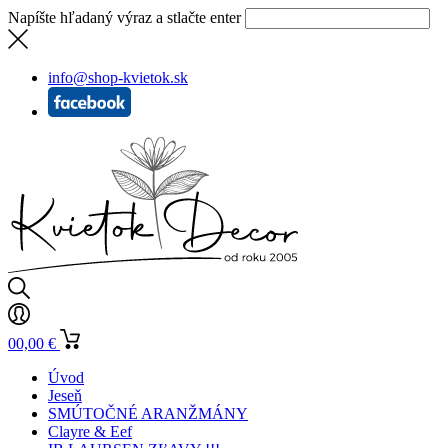
Napíšte hľadaný výraz a stlačte enter
info@shop-kvietok.sk
0
0,00
€
Úvod
Jeseň
SMÚTOČNÉ ARANŽMÁNY
Clayre & Eef