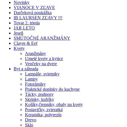
Novinky
VIANOCE V ZĽAVE
Darčeková poukážka
IB LAURSEN ZĽAVY !!!
Tovar 2. trieda
JAR,LETO
Jeseň
SMÚTOČNÉ ARANŽMÁNY
Clayre & Eef
Kvety
Aranžmány
Umelé kvety a kytice
Venčeky na dvere
Byt a záhrada
Lampáše, svietniky
Lampy
Fotorámiky
Praktické doplnky do kuchyne
Tácky, podnosy
Skrinky, kufríky
Košíky,črepníky, obaly na kvety
Postavičky, zvieratká
Keramika, polyrezín
Drevo
Sklo