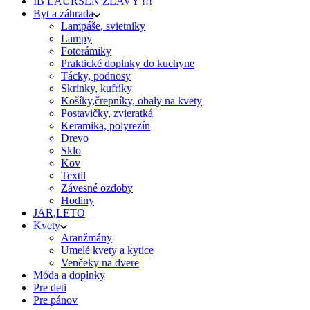
IB LAURSEN ZĽAVY !!!
Byt a záhrada
Lampáše, svietniky
Lampy
Fotorámiky
Praktické doplnky do kuchyne
Tácky, podnosy
Skrinky, kufríky
Košíky,črepníky, obaly na kvety
Postavičky, zvieratká
Keramika, polyrezín
Drevo
Sklo
Kov
Textil
Závesné ozdoby
Hodiny
JAR,LETO
Kvety
Aranžmány
Umelé kvety a kytice
Venčeky na dvere
Móda a doplnky
Pre deti
Pre pánov