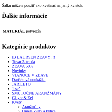
Šálku môžete použiť ako kvetináč na jarný kvietok.
Ďalšie informácie
MATERIÁL
polyrezín
Kategórie produktov
IB LAURSEN ZĽAVY !!!
Tovar 2. trieda
ZĽAVA 50%
Novinky
VIANOCE V ZĽAVE
Darčeková poukážka
JAR,LETO
Jeseň
SMÚTOČNÉ ARANŽMÁNY
Clayre & Eef
Kvety
Aranžmány
Umelé kvety a kytice