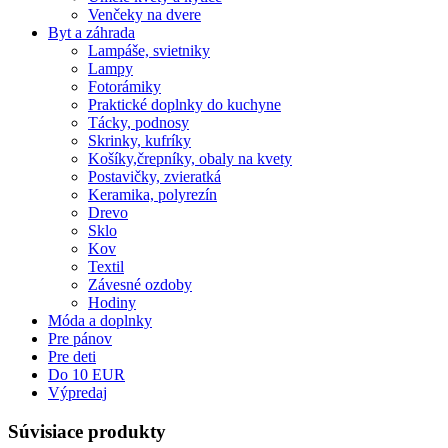
Venčeky na dvere
Byt a záhrada
Lampáše, svietniky
Lampy
Fotorámiky
Praktické doplnky do kuchyne
Tácky, podnosy
Skrinky, kufríky
Košíky,črepníky, obaly na kvety
Postavičky, zvieratká
Keramika, polyrezín
Drevo
Sklo
Kov
Textil
Závesné ozdoby
Hodiny
Móda a doplnky
Pre pánov
Pre deti
Do 10 EUR
Výpredaj
Súvisiace produkty