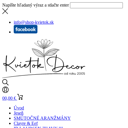
Napíšte hľadaný výraz a stlačte enter
info@shop-kvietok.sk
0
0,00
€
Úvod
Jeseň
SMÚTOČNÉ ARANŽMÁNY
Clayre & Eef