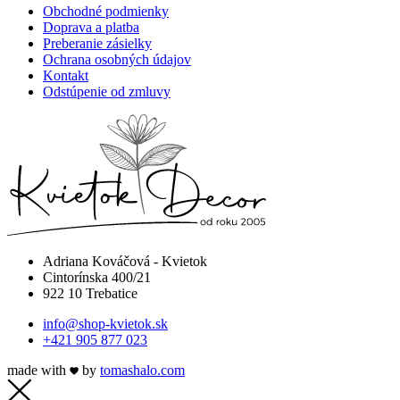
Obchodné podmienky
Doprava a platba
Preberanie zásielky
Ochrana osobných údajov
Kontakt
Odstúpenie od zmluvy
Adriana Kováčová - Kvietok
Cintorínska 400/21
922 10 Trebatice
info@shop-kvietok.sk
+421 905 877 023
made with
by
tomashalo.com