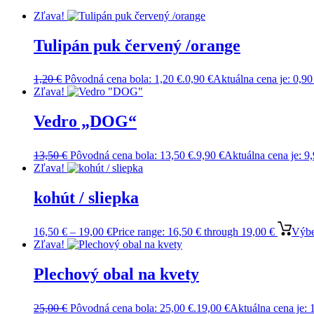
Zľava!
Tulipán puk červený /orange
1,20
€
Pôvodná cena bola: 1,20 €.
0,90
€
Aktuálna cena je: 0,90
Zľava!
Vedro „DOG“
13,50
€
Pôvodná cena bola: 13,50 €.
9,90
€
Aktuálna cena je: 9,
Zľava!
kohút / sliepka
16,50
€
–
19,00
€
Price range: 16,50 € through 19,00 €
Výbe
Zľava!
Plechový obal na kvety
25,00
€
Pôvodná cena bola: 25,00 €.
19,00
€
Aktuálna cena je: 