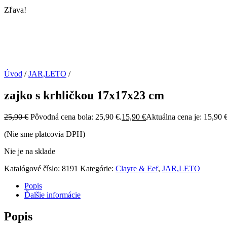
Zľava!
Úvod
/
JAR,LETO
/
zajko s krhličkou 17x17x23 cm
25,90
€
Pôvodná cena bola: 25,90 €.
15,90
€
Aktuálna cena je: 15,90 €
(Nie sme platcovia DPH)
Nie je na sklade
Katalógové číslo:
8191
Kategórie:
Clayre & Eef
,
JAR,LETO
Popis
Ďalšie informácie
Popis