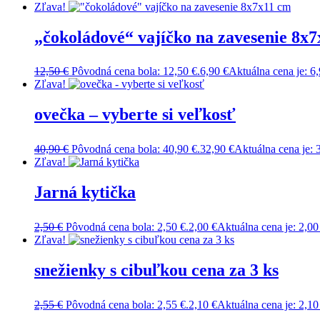
Zľava!
„čokoládové“ vajíčko na zavesenie 8x
12,50
€
Pôvodná cena bola: 12,50 €.
6,90
€
Aktuálna cena je: 6,
Zľava!
ovečka – vyberte si veľkosť
40,90
€
Pôvodná cena bola: 40,90 €.
32,90
€
Aktuálna cena je: 
Zľava!
Jarná kytička
2,50
€
Pôvodná cena bola: 2,50 €.
2,00
€
Aktuálna cena je: 2,00
Zľava!
snežienky s cibuľkou cena za 3 ks
2,55
€
Pôvodná cena bola: 2,55 €.
2,10
€
Aktuálna cena je: 2,10