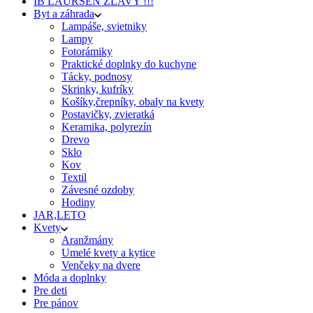
IB LAURSEN ZĽAVY !!!
Byt a záhrada
Lampáše, svietniky
Lampy
Fotorámiky
Praktické doplnky do kuchyne
Tácky, podnosy
Skrinky, kufríky
Košíky,črepníky, obaly na kvety
Postavičky, zvieratká
Keramika, polyrezín
Drevo
Sklo
Kov
Textil
Závesné ozdoby
Hodiny
JAR,LETO
Kvety
Aranžmány
Umelé kvety a kytice
Venčeky na dvere
Móda a doplnky
Pre deti
Pre pánov