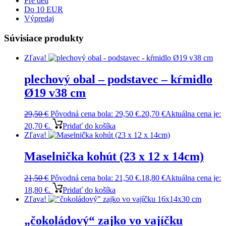
Pre deti
Do 10 EUR
Výpredaj
Súvisiace produkty
Zľava!
plechový obal – podstavec – kŕmidlo
Ø19 v38 cm
29,50
€
Pôvodná cena bola: 29,50 €.
20,70
€
Aktuálna cena je:
20,70 €.
Pridať do košíka
Zľava!
Maselnička kohút (23 x 12 x 14cm)
21,50
€
Pôvodná cena bola: 21,50 €.
18,80
€
Aktuálna cena je:
18,80 €.
Pridať do košíka
Zľava!
„čokoládový“ zajko vo vajíčku