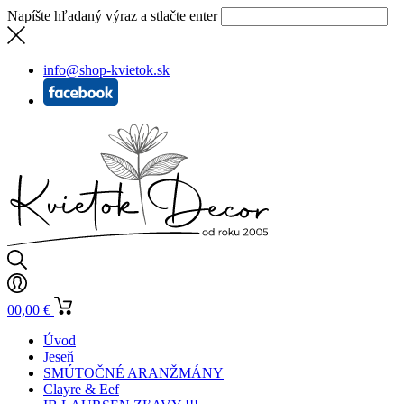
Napíšte hľadaný výraz a stlačte enter
info@shop-kvietok.sk
0
0,00
€
Úvod
Jeseň
SMÚTOČNÉ ARANŽMÁNY
Clayre & Eef