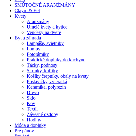
SMÚTOČNÉ ARANŽMÁNY
Clayre & Eef
Kvety
Aranžmány
Umelé kvety a kytice
Venčeky na dvere
Byt a záhrada
Lampáše, svietniky
Lampy
Fotorámiky
Praktické doplnky do kuchyne
Tácky, podnosy
Skrinky, kufríky
Košíky,črepníky, obaly na kvety
Postavičky, zvieratká
Keramika, polyrezín
Drevo
Sklo
Kov
Textil
Závesné ozdoby
Hodiny
Móda a doplnky
Pre pánov