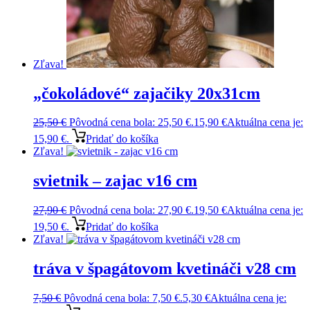
Zľava!
„čokoládové“ zajačiky 20x31cm
25,50
€
Pôvodná cena bola: 25,50 €.
15,90
€
Aktuálna cena je:
15,90 €.
Pridať do košíka
Zľava!
svietnik – zajac v16 cm
27,90
€
Pôvodná cena bola: 27,90 €.
19,50
€
Aktuálna cena je:
19,50 €.
Pridať do košíka
Zľava!
tráva v špagátovom kvetináči v28 cm
7,50
€
Pôvodná cena bola: 7,50 €.
5,30
€
Aktuálna cena je: