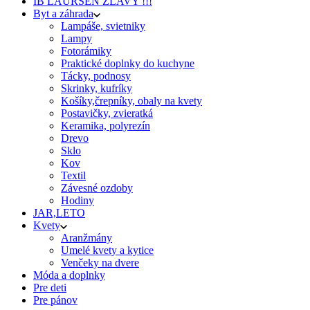
IB LAURSEN ZĽAVY !!!
Byt a záhrada
Lampáše, svietniky
Lampy
Fotorámiky
Praktické doplnky do kuchyne
Tácky, podnosy
Skrinky, kufríky
Košíky,črepníky, obaly na kvety
Postavičky, zvieratká
Keramika, polyrezín
Drevo
Sklo
Kov
Textil
Závesné ozdoby
Hodiny
JAR,LETO
Kvety
Aranžmány
Umelé kvety a kytice
Venčeky na dvere
Móda a doplnky
Pre deti
Pre pánov