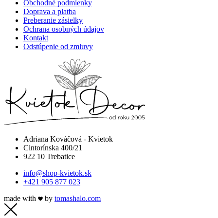
Obchodné podmienky
Doprava a platba
Preberanie zásielky
Ochrana osobných údajov
Kontakt
Odstúpenie od zmluvy
Adriana Kováčová - Kvietok
Cintorínska 400/21
922 10 Trebatice
info@shop-kvietok.sk
+421 905 877 023
made with
by
tomashalo.com