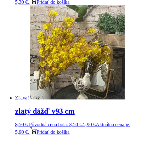
5,30 €.
Pridať do košíka
Zľava!
zlatý dážď v93 cm
8,50
€
Pôvodná cena bola: 8,50 €.
5,90
€
Aktuálna cena je:
5,90 €.
Pridať do košíka