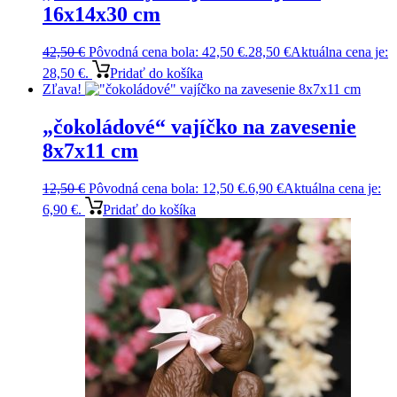
16x14x30 cm
42,50
€
Pôvodná cena bola: 42,50 €.
28,50
€
Aktuálna cena je:
28,50 €.
Pridať do košíka
Zľava!
„čokoládové“ vajíčko na zavesenie
8x7x11 cm
12,50
€
Pôvodná cena bola: 12,50 €.
6,90
€
Aktuálna cena je:
6,90 €.
Pridať do košíka