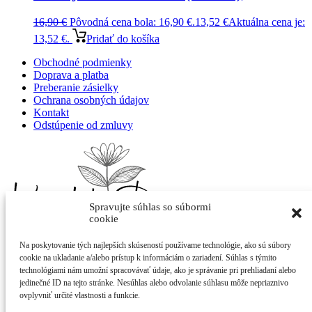
16,90
€
Pôvodná cena bola: 16,90 €.
13,52
€
Aktuálna cena je:
13,52 €.
Pridať do košíka
Obchodné podmienky
Doprava a platba
Preberanie zásielky
Ochrana osobných údajov
Kontakt
Odstúpenie od zmluvy
Spravujte súhlas so súbormi
cookie
Na poskytovanie tých najlepších skúseností používame technológie, ako sú súbory
Adriana Kováčová - Kvietok
cookie na ukladanie a/alebo prístup k informáciám o zariadení. Súhlas s týmito
Cintorínska 400/21
technológiami nám umožní spracovávať údaje, ako je správanie pri prehliadaní alebo
922 10 Trebatice
jedinečné ID na tejto stránke. Nesúhlas alebo odvolanie súhlasu môže nepriaznivo
ovplyvniť určité vlastnosti a funkcie.
info@shop-kvietok.sk