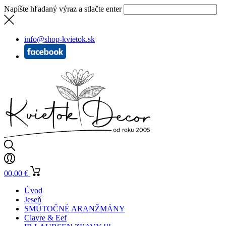
Napíšte hľadaný výraz a stlačte enter
info@shop-kvietok.sk
0
0,00
€
Úvod
Jeseň
SMÚTOČNÉ ARANŽMÁNY
Clayre & Eef