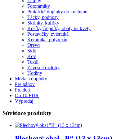
Lampy
Fotorámiky
Praktické doplnky do kuchyne
Tácky, podnosy
Skrinky, kufríky
Košíky,črepníky, obaly na kvety
Postavičky, zvieratká
Keramika, polyrezín
Drevo
Sklo
Kov
Textil
Závesné ozdoby
Hodiny
Móda a doplnky
Pre pánov
Pre deti
Do 10 EUR
Výpredaj
Súvisiace produkty
Plechový obal „B“ (13 x 13cm)