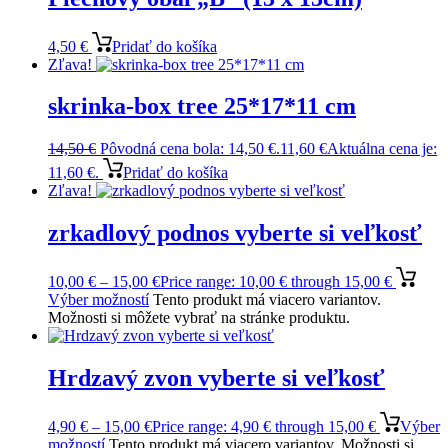
4,50
€
Pridať do košíka
Zľava!
skrinka-box tree 25*17*11 cm
14,50
€
Pôvodná cena bola: 14,50 €.
11,60
€
Aktuálna cena je:
11,60 €.
Pridať do košíka
Zľava!
zrkadlový podnos vyberte si veľkosť
10,00
€
–
15,00
€
Price range: 10,00 € through 15,00 €
Výber možností
Tento produkt má viacero variantov.
Možnosti si môžete vybrať na stránke produktu.
Hrdzavý zvon vyberte si veľkosť
4,90
€
–
15,00
€
Price range: 4,90 € through 15,00 €
Výber
možností
Tento produkt má viacero variantov. Možnosti si