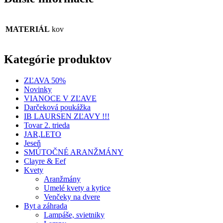
MATERIÁL
kov
Kategórie produktov
ZĽAVA 50%
Novinky
VIANOCE V ZĽAVE
Darčeková poukážka
IB LAURSEN ZĽAVY !!!
Tovar 2. trieda
JAR,LETO
Jeseň
SMÚTOČNÉ ARANŽMÁNY
Clayre & Eef
Kvety
Aranžmány
Umelé kvety a kytice
Venčeky na dvere
Byt a záhrada
Lampáše, svietniky