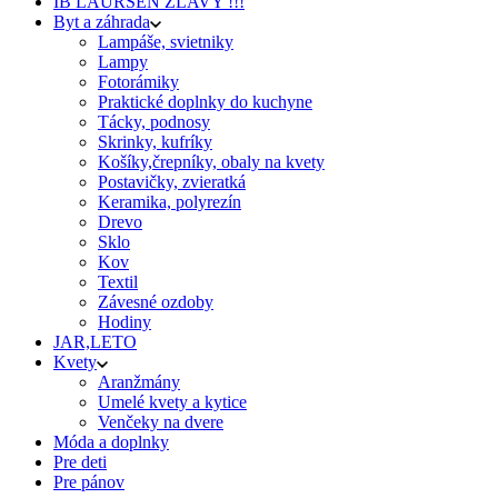
IB LAURSEN ZĽAVY !!!
Byt a záhrada
Lampáše, svietniky
Lampy
Fotorámiky
Praktické doplnky do kuchyne
Tácky, podnosy
Skrinky, kufríky
Košíky,črepníky, obaly na kvety
Postavičky, zvieratká
Keramika, polyrezín
Drevo
Sklo
Kov
Textil
Závesné ozdoby
Hodiny
JAR,LETO
Kvety
Aranžmány
Umelé kvety a kytice
Venčeky na dvere
Móda a doplnky
Pre deti
Pre pánov