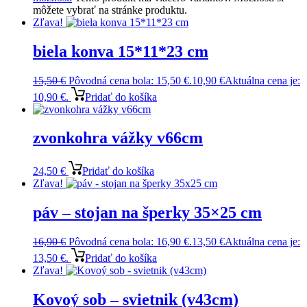
môžete vybrať na stránke produktu.
Zľava!
biela konva 15*11*23 cm
15,50
€
Pôvodná cena bola: 15,50 €.
10,90
€
Aktuálna cena je:
10,90 €.
Pridať do košíka
zvonkohra vážky v66cm
24,50
€
Pridať do košíka
Zľava!
páv – stojan na šperky 35×25 cm
16,90
€
Pôvodná cena bola: 16,90 €.
13,50
€
Aktuálna cena je:
13,50 €.
Pridať do košíka
Zľava!
Kovoý sob – svietnik (v43cm)