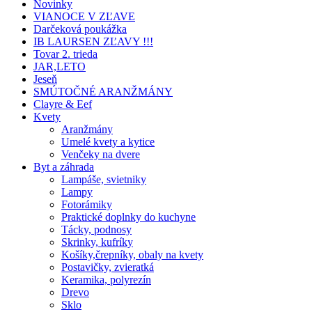
Novinky
VIANOCE V ZĽAVE
Darčeková poukážka
IB LAURSEN ZĽAVY !!!
Tovar 2. trieda
JAR,LETO
Jeseň
SMÚTOČNÉ ARANŽMÁNY
Clayre & Eef
Kvety
Aranžmány
Umelé kvety a kytice
Venčeky na dvere
Byt a záhrada
Lampáše, svietniky
Lampy
Fotorámiky
Praktické doplnky do kuchyne
Tácky, podnosy
Skrinky, kufríky
Košíky,črepníky, obaly na kvety
Postavičky, zvieratká
Keramika, polyrezín
Drevo
Sklo