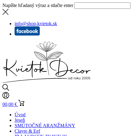
Napíšte hľadaný výraz a stlačte enter
info@shop-kvietok.sk
0
0,00
€
Úvod
Jeseň
SMÚTOČNÉ ARANŽMÁNY
Clayre & Eef