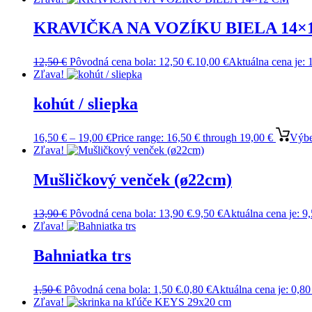
KRAVIČKA NA VOZÍKU BIELA 14×
12,50
€
Pôvodná cena bola: 12,50 €.
10,00
€
Aktuálna cena je: 
Zľava!
kohút / sliepka
16,50
€
–
19,00
€
Price range: 16,50 € through 19,00 €
Výbe
Zľava!
Mušličkový venček (ø22cm)
13,90
€
Pôvodná cena bola: 13,90 €.
9,50
€
Aktuálna cena je: 9,
Zľava!
Bahniatka trs
1,50
€
Pôvodná cena bola: 1,50 €.
0,80
€
Aktuálna cena je: 0,80
Zľava!