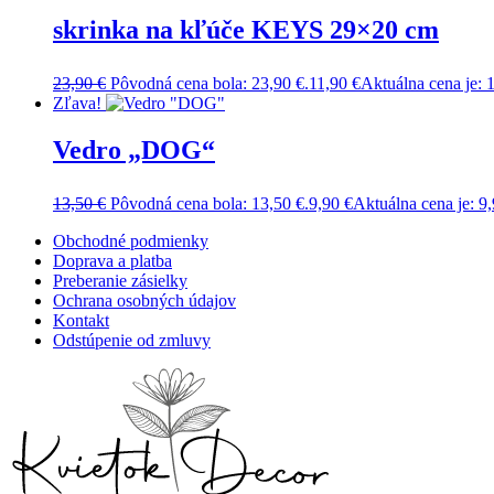
skrinka na kľúče KEYS 29×20 cm
23,90
€
Pôvodná cena bola: 23,90 €.
11,90
€
Aktuálna cena je: 1
Zľava!
Vedro „DOG“
13,50
€
Pôvodná cena bola: 13,50 €.
9,90
€
Aktuálna cena je: 9,
Obchodné podmienky
Doprava a platba
Preberanie zásielky
Ochrana osobných údajov
Kontakt
Odstúpenie od zmluvy