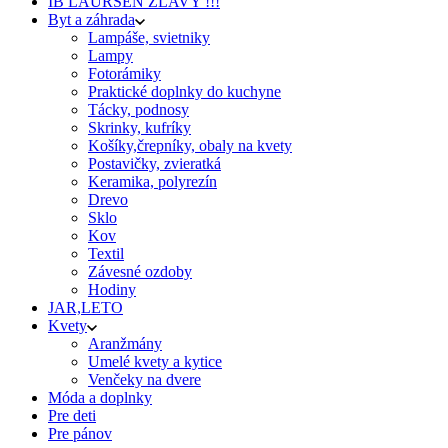
IB LAURSEN ZĽAVY !!!
Byt a záhrada
Lampáše, svietniky
Lampy
Fotorámiky
Praktické doplnky do kuchyne
Tácky, podnosy
Skrinky, kufríky
Košíky,črepníky, obaly na kvety
Postavičky, zvieratká
Keramika, polyrezín
Drevo
Sklo
Kov
Textil
Závesné ozdoby
Hodiny
JAR,LETO
Kvety
Aranžmány
Umelé kvety a kytice
Venčeky na dvere
Móda a doplnky
Pre deti
Pre pánov