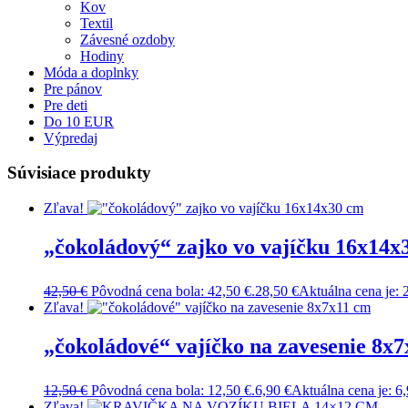
Kov
Textil
Závesné ozdoby
Hodiny
Móda a doplnky
Pre pánov
Pre deti
Do 10 EUR
Výpredaj
Súvisiace produkty
Zľava!
„čokoládový“ zajko vo vajíčku 16x14x
42,50
€
Pôvodná cena bola: 42,50 €.
28,50
€
Aktuálna cena je: 
Zľava!
„čokoládové“ vajíčko na zavesenie 8x
12,50
€
Pôvodná cena bola: 12,50 €.
6,90
€
Aktuálna cena je: 6,
Zľava!