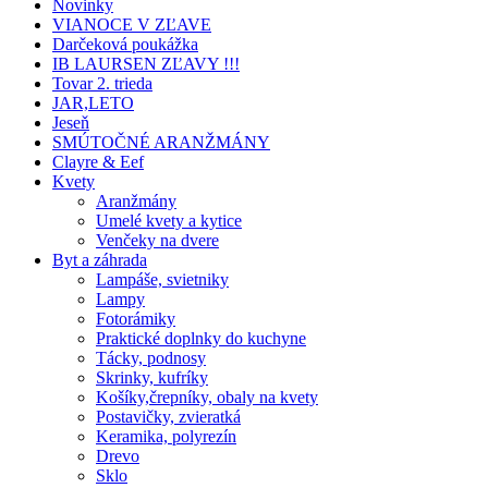
Novinky
VIANOCE V ZĽAVE
Darčeková poukážka
IB LAURSEN ZĽAVY !!!
Tovar 2. trieda
JAR,LETO
Jeseň
SMÚTOČNÉ ARANŽMÁNY
Clayre & Eef
Kvety
Aranžmány
Umelé kvety a kytice
Venčeky na dvere
Byt a záhrada
Lampáše, svietniky
Lampy
Fotorámiky
Praktické doplnky do kuchyne
Tácky, podnosy
Skrinky, kufríky
Košíky,črepníky, obaly na kvety
Postavičky, zvieratká
Keramika, polyrezín
Drevo
Sklo