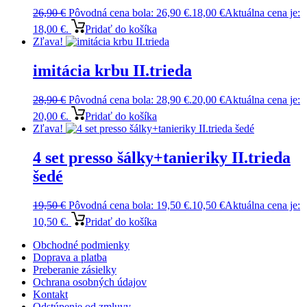
26,90
€
Pôvodná cena bola: 26,90 €.
18,00
€
Aktuálna cena je:
18,00 €.
Pridať do košíka
Zľava!
imitácia krbu II.trieda
28,90
€
Pôvodná cena bola: 28,90 €.
20,00
€
Aktuálna cena je:
20,00 €.
Pridať do košíka
Zľava!
4 set presso šálky+tanieriky II.trieda
šedé
19,50
€
Pôvodná cena bola: 19,50 €.
10,50
€
Aktuálna cena je:
10,50 €.
Pridať do košíka
Obchodné podmienky
Doprava a platba
Preberanie zásielky
Ochrana osobných údajov
Kontakt
Odstúpenie od zmluvy