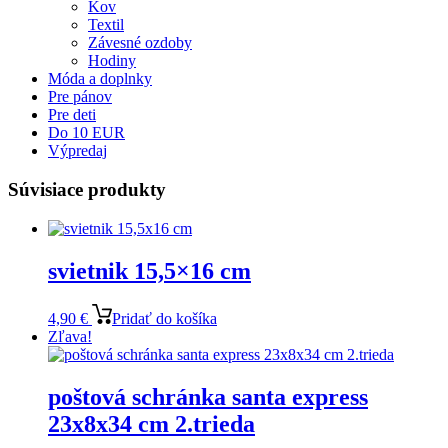
Kov
Textil
Závesné ozdoby
Hodiny
Móda a doplnky
Pre pánov
Pre deti
Do 10 EUR
Výpredaj
Súvisiace produkty
svietnik 15,5×16 cm
4,90
€
Pridať do košíka
Zľava!
poštová schránka santa express
23x8x34 cm 2.trieda