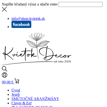
Napíšte hľadaný výraz a stlačte enter
info@shop-kvietok.sk
0
0,00
€
Úvod
Jeseň
SMÚTOČNÉ ARANŽMÁNY
Clayre & Eef