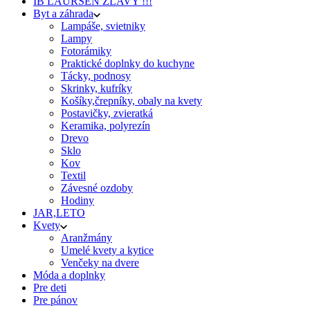
IB LAURSEN ZĽAVY !!!
Byt a záhrada
Lampáše, svietniky
Lampy
Fotorámiky
Praktické doplnky do kuchyne
Tácky, podnosy
Skrinky, kufríky
Košíky,črepníky, obaly na kvety
Postavičky, zvieratká
Keramika, polyrezín
Drevo
Sklo
Kov
Textil
Závesné ozdoby
Hodiny
JAR,LETO
Kvety
Aranžmány
Umelé kvety a kytice
Venčeky na dvere
Móda a doplnky
Pre deti
Pre pánov