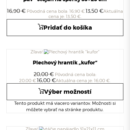
16,90
€
13,50
€
Pôvodná cena bola: 16,90 €.
Aktuálna
cena je: 13,50 €.
Pridať do košíka
Zľava!
Plechový hrantík „kufor“
20,00
€
Pôvodná cena bola:
16,00
€
20,00 €.
Aktuálna cena je: 16,00 €.
Výber možností
Tento produkt má viacero variantov. Možnosti si
môžete vybrať na stránke produktu.
Zľava!