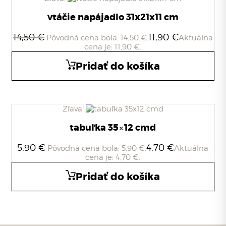
vtáčie napájadlo 31x21x11 cm
14,50
€
11,90
€
Pôvodná cena bola: 14,50 €.
Aktuálna
cena je: 11,90 €.
Pridať do košíka
Zľava!
tabuľka 35×12 cmd
5,90
€
4,70
€
Pôvodná cena bola: 5,90 €.
Aktuálna
cena je: 4,70 €.
Pridať do košíka