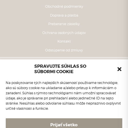
Obchodné podmienky
Doprava a platba
Preberanie zásielky
Ochrana osobných údajov
Kontakt
Odstúpenie od zmluvy
SPRAVUJTE SÚHLAS SO
SÚBORMI COOKIE
Na poskytovanie tých najlepších skúseností používame technológie,
ako sú súbory cookie na ukladanie a/alebo prístup k informáciám o
zariadení. Súhlas s týmito technológiami nám umožní spracovávať
údaje, ako je správanie pri prehliadaní alebo jedinečné ID na tejto
stránke. Nesúhlas alebo odvolanie súhlasu môže nepriaznivo ovplyvniť
určité vlastnosti a funkcie.
Adriana Kováčová - Kvietok
Cintorínska 400/21
922 10 Trebatice
Prijať všetko