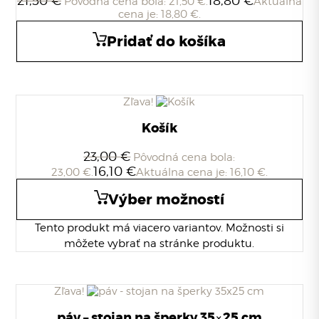
21,50
€
18,80
€
Pôvodná cena bola: 21,50 €.
Aktuálna
cena je: 18,80 €.
Pridať do košíka
Zľava!
Košík
23,00
€
Pôvodná cena bola:
16,10
€
23,00 €.
Aktuálna cena je: 16,10 €.
Výber možností
Tento produkt má viacero variantov. Možnosti si
môžete vybrať na stránke produktu.
Zľava!
páv – stojan na šperky 35×25 cm