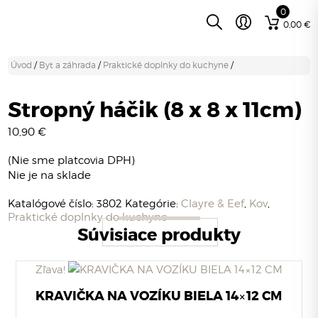
0
0,00
€
Úvod
/
Byt a záhrada
/
Praktické doplnky do kuchyne
/
Stropný háčik (8 x 8 x 11cm)
10,90
€
(Nie sme platcovia DPH)
Nie je na sklade
Katalógové číslo:
3802
Kategórie:
Clayre & Eef
,
Kov
,
Praktické doplnky do kuchyne
Súvisiace produkty
Zľava!
KRAVIČKA NA VOZÍKU BIELA 14×12 CM