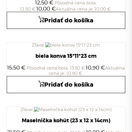
12,50
€
Pôvodná cena bola:
10,00
€
12,50 €.
Aktuálna cena je: 10,00 €.
Pridať do košíka
Zľava!
biela konva 15*11*23 cm
15,50
€
10,90
€
Pôvodná cena bola: 15,50 €.
Aktuálna
cena je: 10,90 €.
Pridať do košíka
Zľava!
Maselnička kohút (23 x 12 x 14cm)