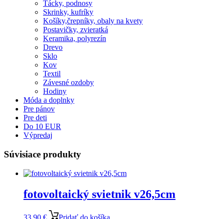
Tácky, podnosy
Skrinky, kufríky
Košíky,črepníky, obaly na kvety
Postavičky, zvieratká
Keramika, polyrezín
Drevo
Sklo
Kov
Textil
Závesné ozdoby
Hodiny
Móda a doplnky
Pre pánov
Pre deti
Do 10 EUR
Výpredaj
Súvisiace produkty
fotovoltaický svietnik v26,5cm
33,90
€
Pridať do košíka