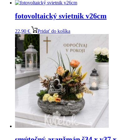
fotovoltaický svietnik v26cm
22,90
€
Pridať do košíka
smútočný aranžmán š34 x v37 x