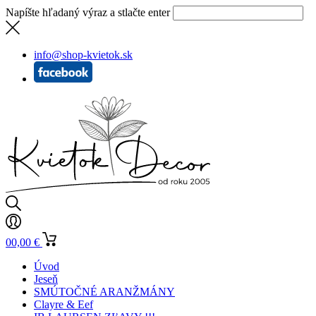
Napíšte hľadaný výraz a stlačte enter
info@shop-kvietok.sk
0
0,00
€
Úvod
Jeseň
SMÚTOČNÉ ARANŽMÁNY
Clayre & Eef