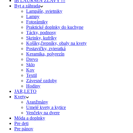
IB LAURSEN ZĽAVY !!!
Byt a záhrada
Lampáše, svietniky
Lampy
Fotorámiky
Praktické doplnky do kuchyne
Tácky, podnosy
Skrinky, kufríky
Košíky,črepníky, obaly na kvety
Postavičky, zvieratká
Keramika, polyrezín
Drevo
Sklo
Kov
Textil
Závesné ozdoby
Hodiny
JAR,LETO
Kvety
Aranžmány
Umelé kvety a kytice
Venčeky na dvere
Móda a doplnky
Pre deti
Pre pánov