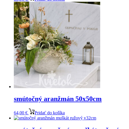
smútočný aranžmán 50x50cm
64,00
€
Pridať do košíka