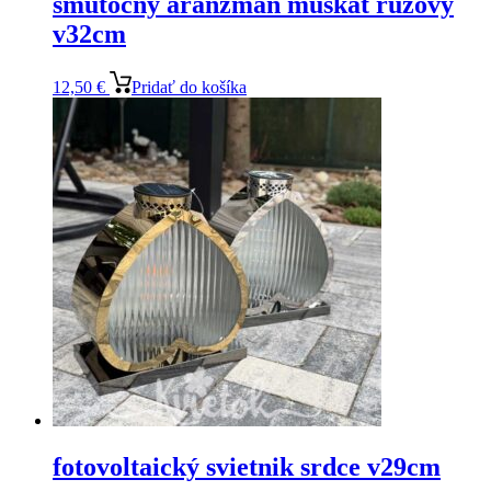
smútočný aranžmán muškát ružový
v32cm
12,50
€
Pridať do košíka
fotovoltaický svietnik srdce v29cm