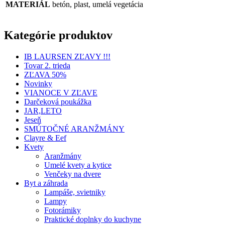
MATERIÁL
betón, plast, umelá vegetácia
Kategórie produktov
IB LAURSEN ZĽAVY !!!
Tovar 2. trieda
ZĽAVA 50%
Novinky
VIANOCE V ZĽAVE
Darčeková poukážka
JAR,LETO
Jeseň
SMÚTOČNÉ ARANŽMÁNY
Clayre & Eef
Kvety
Aranžmány
Umelé kvety a kytice
Venčeky na dvere
Byt a záhrada
Lampáše, svietniky
Lampy
Fotorámiky
Praktické doplnky do kuchyne