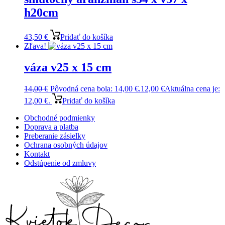
h20cm
43,50
€
Pridať do košíka
Zľava!
váza v25 x 15 cm
14,00
€
Pôvodná cena bola: 14,00 €.
12,00
€
Aktuálna cena je:
12,00 €.
Pridať do košíka
Obchodné podmienky
Doprava a platba
Preberanie zásielky
Ochrana osobných údajov
Kontakt
Odstúpenie od zmluvy