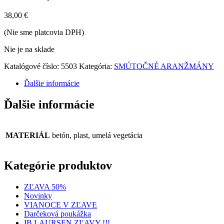
38,00
€
(Nie sme platcovia DPH)
Nie je na sklade
Katalógové číslo:
5503
Kategória:
SMÚTOČNÉ ARANŽMÁNY
Ďalšie informácie
Ďalšie informácie
MATERIÁL
betón, plast, umelá vegetácia
Kategórie produktov
ZĽAVA 50%
Novinky
VIANOCE V ZĽAVE
Darčeková poukážka
IB LAURSEN ZĽAVY !!!