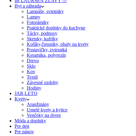
IB LAURSEN ZĽAVY !!!
Byt a záhrada
Lampáše, svietniky
Lampy
Fotorámiky
Praktické doplnky do kuchyne
Tácky, podnosy
Skrinky, kufríky
Košíky,črepníky, obaly na kvety
Postavičky, zvieratká
Keramika, polyrezín
Drevo
Sklo
Kov
Textil
Závesné ozdoby
Hodiny
JAR,LETO
Kvety
Aranžmány
Umelé kvety a kytice
Venčeky na dvere
Móda a doplnky
Pre deti
Pre pánov