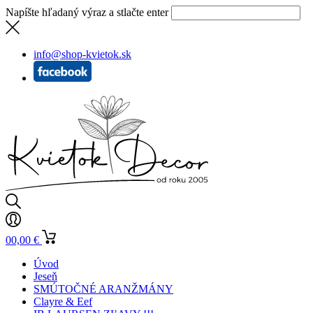
Napíšte hľadaný výraz a stlačte enter
info@shop-kvietok.sk
0
0,00
€
Úvod
Jeseň
SMÚTOČNÉ ARANŽMÁNY
Clayre & Eef