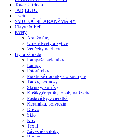
Tovar 2. trieda
JAR,LETO
Jeseň
SMÚTOČNÉ ARANŽMÁNY
Clayre & Eef
Kvety
Aranžmány
Umelé kvety a kytice
Venčeky na dvere
Byt a záhrada
Lampáše, svietniky
Lampy
Fotorámiky
Praktické doplnky do kuchyne
Tácky, podnosy
Skrinky, kufríky
Košíky,črepníky, obaly na kvety
Postavičky, zvieratká
Keramika, polyrezín
Drevo
Sklo
Kov
Textil
Závesné ozdoby
Hodiny