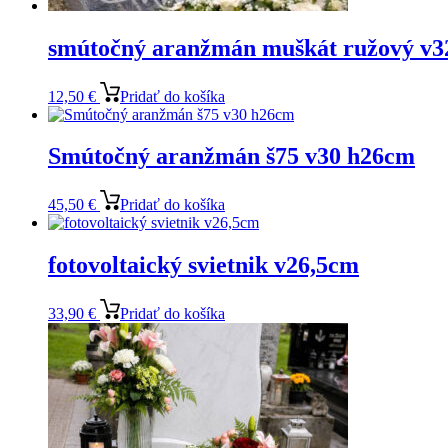
smútočný aranžmán muškát ružový v
12,50
€
Pridať do košíka
Smútočný aranžmán š75 v30 h26cm
45,50
€
Pridať do košíka
fotovoltaický svietnik v26,5cm
33,90
€
Pridať do košíka