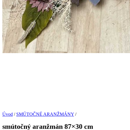
Úvod
/
SMÚTOČNÉ ARANŽMÁNY
/
smútočný aranžmán 87×30 cm