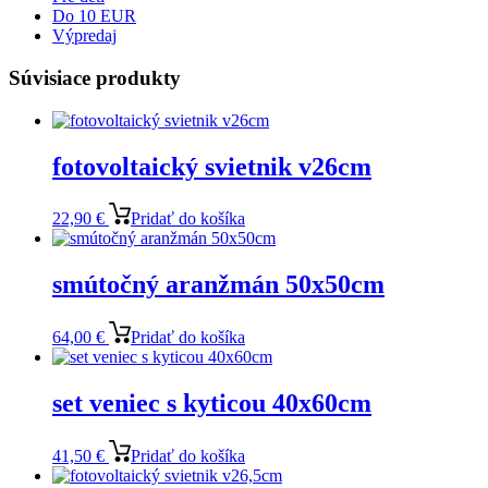
Do 10 EUR
Výpredaj
Súvisiace produkty
fotovoltaický svietnik v26cm
22,90
€
Pridať do košíka
smútočný aranžmán 50x50cm
64,00
€
Pridať do košíka
set veniec s kyticou 40x60cm
41,50
€
Pridať do košíka