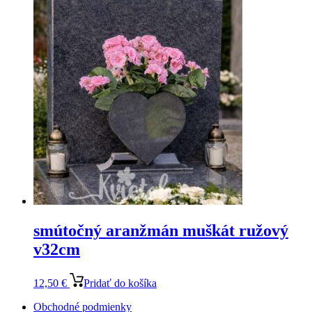
smútočný aranžmán muškát ružový
v32cm
12,50
€
Pridať do košíka
Obchodné podmienky