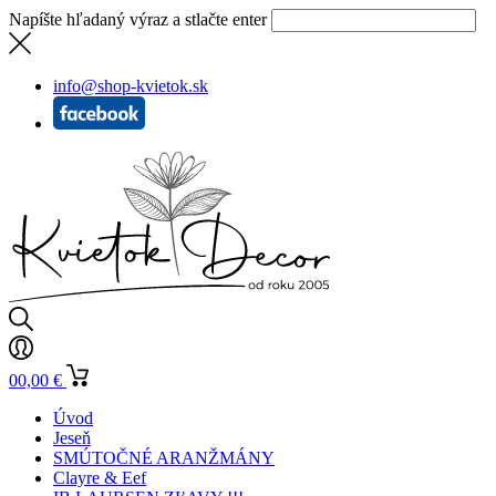
Napíšte hľadaný výraz a stlačte enter
info@shop-kvietok.sk
0
0,00
€
Úvod
Jeseň
SMÚTOČNÉ ARANŽMÁNY
Clayre & Eef