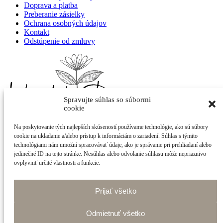
Doprava a platba
Preberanie zásielky
Ochrana osobných údajov
Kontakt
Odstúpenie od zmluvy
Spravujte súhlas so súbormi
cookie
Na poskytovanie tých najlepších skúseností používame technológie, ako sú súbory
Adriana Kováčová - Kvietok
cookie na ukladanie a/alebo prístup k informáciám o zariadení. Súhlas s týmito
Cintorínska 400/21
technológiami nám umožní spracovávať údaje, ako je správanie pri prehliadaní alebo
922 10 Trebatice
jedinečné ID na tejto stránke. Nesúhlas alebo odvolanie súhlasu môže nepriaznivo
ovplyvniť určité vlastnosti a funkcie.
info@shop-kvietok.sk
+421 905 877 023
Prijať všetko
made with
by
tomashalo.com
Odmietnuť všetko