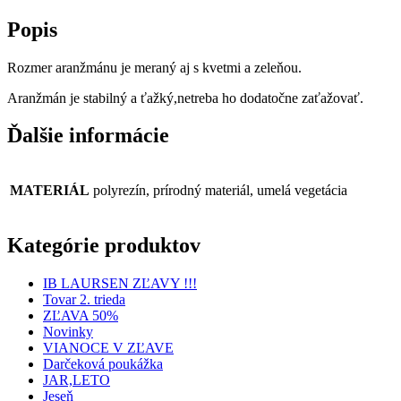
Popis
Rozmer aranžmánu je meraný aj s kvetmi a zeleňou.
Aranžmán je stabilný a ťažký,netreba ho dodatočne zaťažovať.
Ďalšie informácie
MATERIÁL
polyrezín, prírodný materiál, umelá vegetácia
Kategórie produktov
IB LAURSEN ZĽAVY !!!
Tovar 2. trieda
ZĽAVA 50%
Novinky
VIANOCE V ZĽAVE
Darčeková poukážka
JAR,LETO
Jeseň