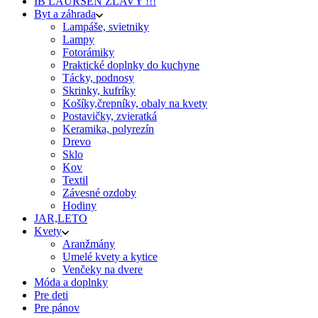
IB LAURSEN ZĽAVY !!!
Byt a záhrada
Lampáše, svietniky
Lampy
Fotorámiky
Praktické doplnky do kuchyne
Tácky, podnosy
Skrinky, kufríky
Košíky,črepníky, obaly na kvety
Postavičky, zvieratká
Keramika, polyrezín
Drevo
Sklo
Kov
Textil
Závesné ozdoby
Hodiny
JAR,LETO
Kvety
Aranžmány
Umelé kvety a kytice
Venčeky na dvere
Móda a doplnky
Pre deti
Pre pánov