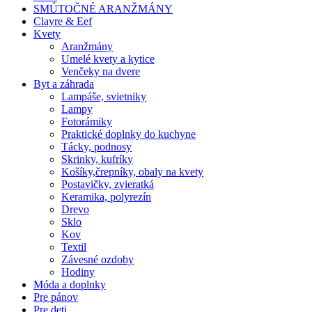
SMÚTOČNÉ ARANŽMÁNY
Clayre & Eef
Kvety
Aranžmány
Umelé kvety a kytice
Venčeky na dvere
Byt a záhrada
Lampáše, svietniky
Lampy
Fotorámiky
Praktické doplnky do kuchyne
Tácky, podnosy
Skrinky, kufríky
Košíky,črepníky, obaly na kvety
Postavičky, zvieratká
Keramika, polyrezín
Drevo
Sklo
Kov
Textil
Závesné ozdoby
Hodiny
Móda a doplnky
Pre pánov
Pre deti