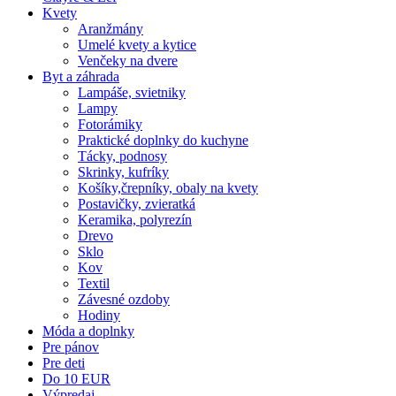
Kvety
Aranžmány
Umelé kvety a kytice
Venčeky na dvere
Byt a záhrada
Lampáše, svietniky
Lampy
Fotorámiky
Praktické doplnky do kuchyne
Tácky, podnosy
Skrinky, kufríky
Košíky,črepníky, obaly na kvety
Postavičky, zvieratká
Keramika, polyrezín
Drevo
Sklo
Kov
Textil
Závesné ozdoby
Hodiny
Móda a doplnky
Pre pánov
Pre deti
Do 10 EUR
Výpredaj