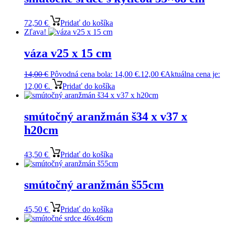
72,50
€
Pridať do košíka
Zľava!
váza v25 x 15 cm
14,00
€
Pôvodná cena bola: 14,00 €.
12,00
€
Aktuálna cena je:
12,00 €.
Pridať do košíka
smútočný aranžmán š34 x v37 x
h20cm
43,50
€
Pridať do košíka
smútočný aranžmán š55cm
45,50
€
Pridať do košíka