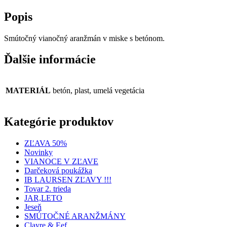
Popis
Smútočný vianočný aranžmán v miske s betónom.
Ďalšie informácie
MATERIÁL
betón, plast, umelá vegetácia
Kategórie produktov
ZĽAVA 50%
Novinky
VIANOCE V ZĽAVE
Darčeková poukážka
IB LAURSEN ZĽAVY !!!
Tovar 2. trieda
JAR,LETO
Jeseň
SMÚTOČNÉ ARANŽMÁNY
Clayre & Eef