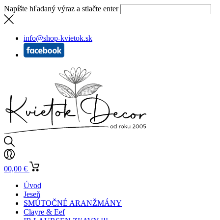
Napíšte hľadaný výraz a stlačte enter
info@shop-kvietok.sk
0
0,00
€
Úvod
Jeseň
SMÚTOČNÉ ARANŽMÁNY
Clayre & Eef