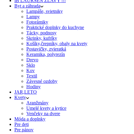
IB LAURSEN ZĽAVY !!!
Byt a záhrada
Lampáše, svietniky
Lampy
Fotorámiky
Praktické doplnky do kuchyne
Tácky, podnosy
Skrinky, kufríky
Košíky,črepníky, obaly na kvety
Postavičky, zvieratká
Keramika, polyrezín
Drevo
Sklo
Kov
Textil
Závesné ozdoby
Hodiny
JAR,LETO
Kvety
Aranžmány
Umelé kvety a kytice
Venčeky na dvere
Móda a doplnky
Pre deti
Pre pánov