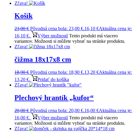
Zľava!
Košík
23,00
€
Pôvodná cena bola: 23,00 €.
16,10
€
Aktuálna cena je:
16,10 €.
Výber možností
Tento produkt má viacero
variantov. Možnosti si môžete vybrať na stránke produktu.
Zľava!
čižma 18x17x8 cm
18,90
€
Pôvodná cena bola: 18,90 €.
13,20
€
Aktuálna cena je:
13,20 €.
Pridať do košíka
Zľava!
Plechový hrantík „kufor“
20,00
€
Pôvodná cena bola: 20,00 €.
16,00
€
Aktuálna cena je:
16,00 €.
Výber možností
Tento produkt má viacero
variantov. Možnosti si môžete vybrať na stránke produktu.
Zľava!