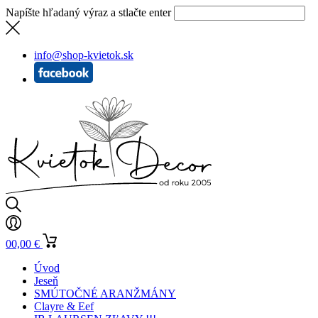
Napíšte hľadaný výraz a stlačte enter
info@shop-kvietok.sk
0
0,00
€
Úvod
Jeseň
SMÚTOČNÉ ARANŽMÁNY
Clayre & Eef