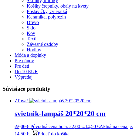
Skrinky, kufríky
Košíky,črepníky, obaly na kvety
Postavičky, zvieratká
Keramika, polyrezín
Drevo
Sklo
Kov
Textil
Závesné ozdoby
Hodiny
Móda a doplnky
Pre pánov
Pre deti
Do 10 EUR
Výpredaj
Súvisiace produkty
Zľava!
svietnik-lampáš 20*20*20 cm
22,00
€
Pôvodná cena bola: 22,00 €.
14,50
€
Aktuálna cena je:
14,50 €.
Pridať do košíka