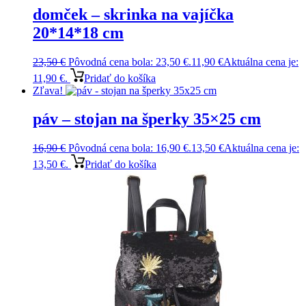
domček – skrinka na vajíčka
20*14*18 cm
23,50
€
Pôvodná cena bola: 23,50 €.
11,90
€
Aktuálna cena je:
11,90 €.
Pridať do košíka
Zľava!
páv – stojan na šperky 35×25 cm
16,90
€
Pôvodná cena bola: 16,90 €.
13,50
€
Aktuálna cena je:
13,50 €.
Pridať do košíka