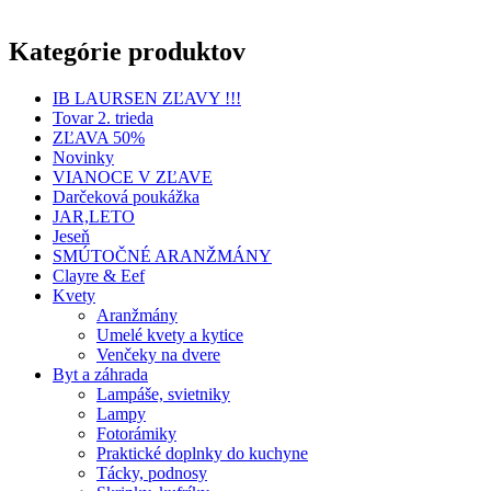
Kategórie produktov
IB LAURSEN ZĽAVY !!!
Tovar 2. trieda
ZĽAVA 50%
Novinky
VIANOCE V ZĽAVE
Darčeková poukážka
JAR,LETO
Jeseň
SMÚTOČNÉ ARANŽMÁNY
Clayre & Eef
Kvety
Aranžmány
Umelé kvety a kytice
Venčeky na dvere
Byt a záhrada
Lampáše, svietniky
Lampy
Fotorámiky
Praktické doplnky do kuchyne
Tácky, podnosy