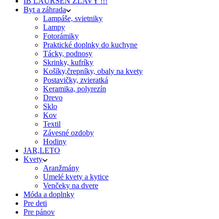
IB LAURSEN ZĽAVY !!!
Byt a záhrada
Lampáše, svietniky
Lampy
Fotorámiky
Praktické doplnky do kuchyne
Tácky, podnosy
Skrinky, kufríky
Košíky,črepníky, obaly na kvety
Postavičky, zvieratká
Keramika, polyrezín
Drevo
Sklo
Kov
Textil
Závesné ozdoby
Hodiny
JAR,LETO
Kvety
Aranžmány
Umelé kvety a kytice
Venčeky na dvere
Móda a doplnky
Pre deti
Pre pánov