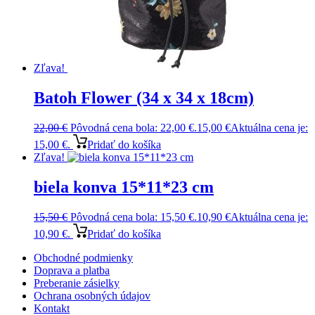
Zľava!
Batoh Flower (34 x 34 x 18cm)
22,00
€
Pôvodná cena bola: 22,00 €.
15,00
€
Aktuálna cena je:
15,00 €.
Pridať do košíka
Zľava!
biela konva 15*11*23 cm
15,50
€
Pôvodná cena bola: 15,50 €.
10,90
€
Aktuálna cena je:
10,90 €.
Pridať do košíka
Obchodné podmienky
Doprava a platba
Preberanie zásielky
Ochrana osobných údajov
Kontakt