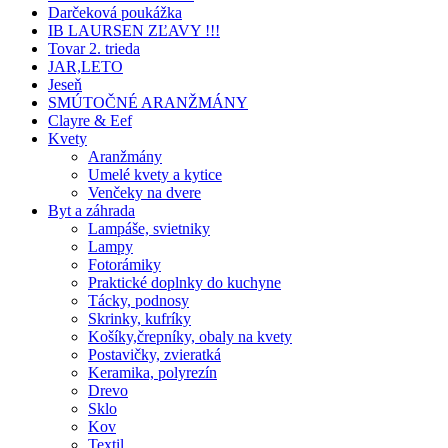
Darčeková poukážka
IB LAURSEN ZĽAVY !!!
Tovar 2. trieda
JAR,LETO
Jeseň
SMÚTOČNÉ ARANŽMÁNY
Clayre & Eef
Kvety
Aranžmány
Umelé kvety a kytice
Venčeky na dvere
Byt a záhrada
Lampáše, svietniky
Lampy
Fotorámiky
Praktické doplnky do kuchyne
Tácky, podnosy
Skrinky, kufríky
Košíky,črepníky, obaly na kvety
Postavičky, zvieratká
Keramika, polyrezín
Drevo
Sklo
Kov
Textil