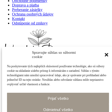
Obchodné podmienky
Doprava a platba
Preberanie zásielky
Ochrana osobných údajov
Kontakt
Odstúpenie od zmluvy
Spravujte súhlas so súbormi
cookie
Na poskytovanie tých najlepších skúseností používame technológie, ako sú súbory
Adriana Kováčová - Kvietok
cookie na ukladanie a/alebo prístup k informáciám o zariadení. Súhlas s týmito
Cintorínska 400/21
technológiami nám umožní spracovávať údaje, ako je správanie pri prehliadaní alebo
922 10 Trebatice
jedinečné ID na tejto stránke. Nesúhlas alebo odvolanie súhlasu môže nepriaznivo
ovplyvniť určité vlastnosti a funkcie.
info@shop-kvietok.sk
+421 905 877 023
Prijať všetko
made with
by
tomashalo.com
Odmietnuť všetko