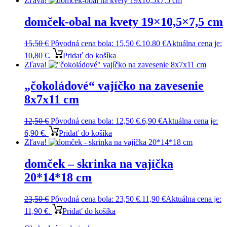
Zľava!
domček-obal na kvety 19×10,5×7,5 cm
15,50
€
Pôvodná cena bola: 15,50 €.
10,80
€
Aktuálna cena je:
10,80 €.
Pridať do košíka
Zľava!
„čokoládové“ vajíčko na zavesenie
8x7x11 cm
12,50
€
Pôvodná cena bola: 12,50 €.
6,90
€
Aktuálna cena je:
6,90 €.
Pridať do košíka
Zľava!
domček – skrinka na vajíčka
20*14*18 cm
23,50
€
Pôvodná cena bola: 23,50 €.
11,90
€
Aktuálna cena je:
11,90 €.
Pridať do košíka