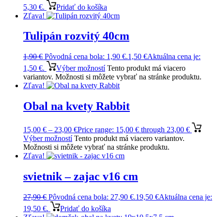
5,30 €.
Pridať do košíka
Zľava!
Tulipán rozvitý 40cm
1,90
€
Pôvodná cena bola: 1,90 €.
1,50
€
Aktuálna cena je:
1,50 €.
Výber možností
Tento produkt má viacero
variantov. Možnosti si môžete vybrať na stránke produktu.
Zľava!
Obal na kvety Rabbit
15,00
€
–
23,00
€
Price range: 15,00 € through 23,00 €
Výber možností
Tento produkt má viacero variantov.
Možnosti si môžete vybrať na stránke produktu.
Zľava!
svietnik – zajac v16 cm
27,90
€
Pôvodná cena bola: 27,90 €.
19,50
€
Aktuálna cena je:
19,50 €.
Pridať do košíka