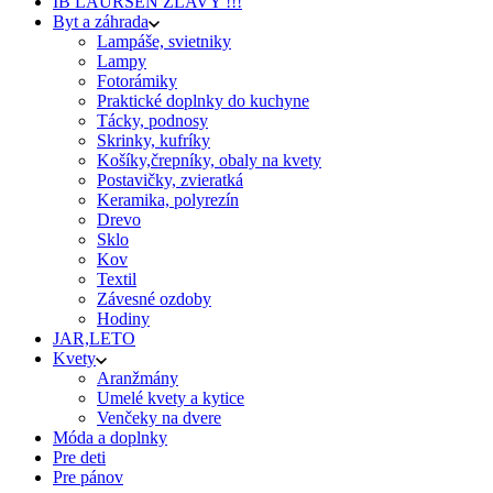
IB LAURSEN ZĽAVY !!!
Byt a záhrada
Lampáše, svietniky
Lampy
Fotorámiky
Praktické doplnky do kuchyne
Tácky, podnosy
Skrinky, kufríky
Košíky,črepníky, obaly na kvety
Postavičky, zvieratká
Keramika, polyrezín
Drevo
Sklo
Kov
Textil
Závesné ozdoby
Hodiny
JAR,LETO
Kvety
Aranžmány
Umelé kvety a kytice
Venčeky na dvere
Móda a doplnky
Pre deti
Pre pánov