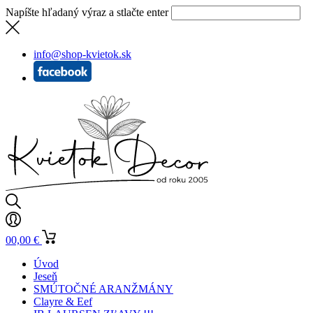
Napíšte hľadaný výraz a stlačte enter
info@shop-kvietok.sk
0
0,00
€
Úvod
Jeseň
SMÚTOČNÉ ARANŽMÁNY
Clayre & Eef