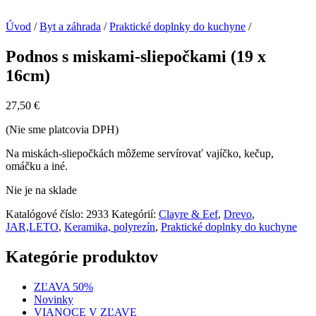
Úvod
/
Byt a záhrada
/
Praktické doplnky do kuchyne
/
Podnos s miskami-sliepočkami (19 x
16cm)
27,50
€
(Nie sme platcovia DPH)
Na miskách-sliepočkách môžeme servírovať vajíčko, kečup,
omáčku a iné.
Nie je na sklade
Katalógové číslo:
2933
Kategórií:
Clayre & Eef
,
Drevo
,
JAR,LETO
,
Keramika, polyrezín
,
Praktické doplnky do kuchyne
Kategórie produktov
ZĽAVA 50%
Novinky
VIANOCE V ZĽAVE