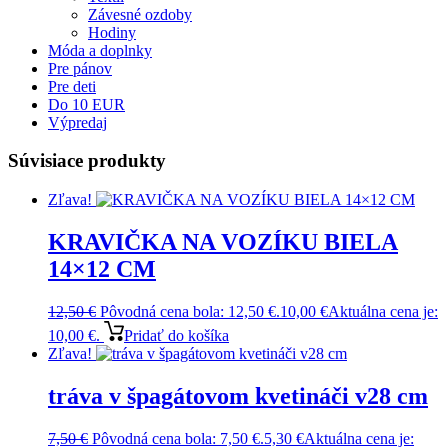
Závesné ozdoby
Hodiny
Móda a doplnky
Pre pánov
Pre deti
Do 10 EUR
Výpredaj
Súvisiace produkty
Zľava!
KRAVIČKA NA VOZÍKU BIELA
14×12 CM
12,50
€
Pôvodná cena bola: 12,50 €.
10,00
€
Aktuálna cena je:
10,00 €.
Pridať do košíka
Zľava!
tráva v špagátovom kvetináči v28 cm
7,50
€
Pôvodná cena bola: 7,50 €.
5,30
€
Aktuálna cena je: