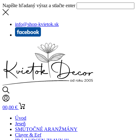
Napíšte hľadaný výraz a stlačte enter
info@shop-kvietok.sk
0
0,00
€
Úvod
Jeseň
SMÚTOČNÉ ARANŽMÁNY
Clayre & Eef