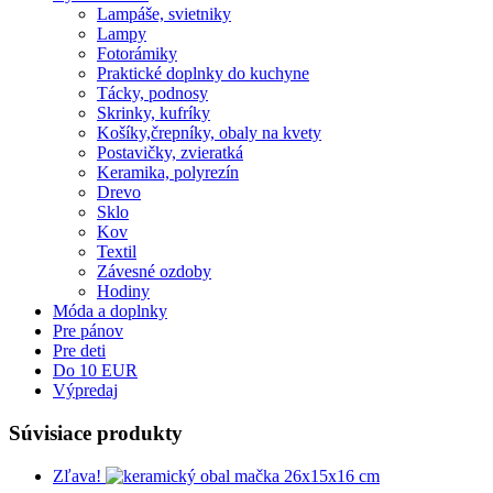
Lampáše, svietniky
Lampy
Fotorámiky
Praktické doplnky do kuchyne
Tácky, podnosy
Skrinky, kufríky
Košíky,črepníky, obaly na kvety
Postavičky, zvieratká
Keramika, polyrezín
Drevo
Sklo
Kov
Textil
Závesné ozdoby
Hodiny
Móda a doplnky
Pre pánov
Pre deti
Do 10 EUR
Výpredaj
Súvisiace produkty
Zľava!