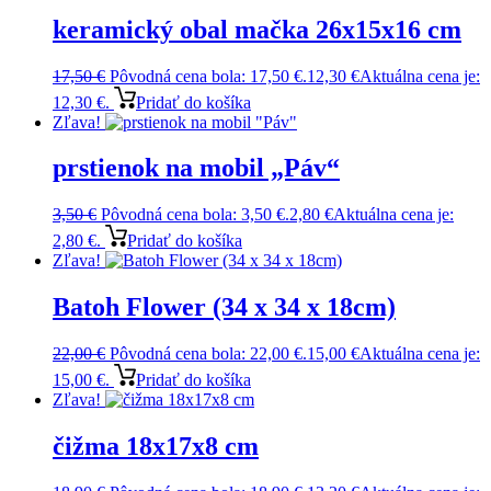
keramický obal mačka 26x15x16 cm
17,50
€
Pôvodná cena bola: 17,50 €.
12,30
€
Aktuálna cena je:
12,30 €.
Pridať do košíka
Zľava!
prstienok na mobil „Páv“
3,50
€
Pôvodná cena bola: 3,50 €.
2,80
€
Aktuálna cena je:
2,80 €.
Pridať do košíka
Zľava!
Batoh Flower (34 x 34 x 18cm)
22,00
€
Pôvodná cena bola: 22,00 €.
15,00
€
Aktuálna cena je:
15,00 €.
Pridať do košíka
Zľava!
čižma 18x17x8 cm