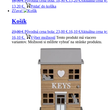
18,90
€
Pôvodná cena bola: 18,90 €.
13,20
€
Aktuálna cena je:
13,20 €.
Pridať do košíka
Zľava!
Košík
23,00
€
Pôvodná cena bola: 23,00 €.
16,10
€
Aktuálna cena je:
16,10 €.
Výber možností
Tento produkt má viacero
variantov. Možnosti si môžete vybrať na stránke produktu.