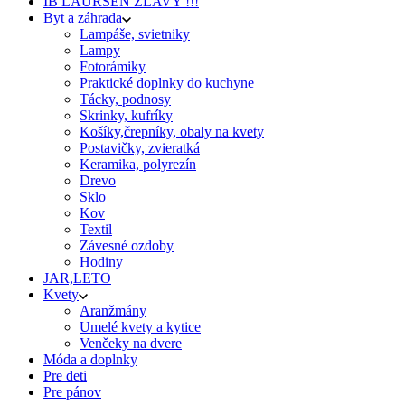
IB LAURSEN ZĽAVY !!!
Byt a záhrada
Lampáše, svietniky
Lampy
Fotorámiky
Praktické doplnky do kuchyne
Tácky, podnosy
Skrinky, kufríky
Košíky,črepníky, obaly na kvety
Postavičky, zvieratká
Keramika, polyrezín
Drevo
Sklo
Kov
Textil
Závesné ozdoby
Hodiny
JAR,LETO
Kvety
Aranžmány
Umelé kvety a kytice
Venčeky na dvere
Móda a doplnky
Pre deti
Pre pánov