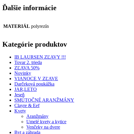
Ďalšie informácie
MATERIÁL
polyrezín
Kategórie produktov
IB LAURSEN ZĽAVY !!!
Tovar 2. trieda
ZĽAVA 50%
Novinky
VIANOCE V ZĽAVE
Darčeková poukážka
JAR,LETO
Jeseň
SMÚTOČNÉ ARANŽMÁNY
Clayre & Eef
Kvety
Aranžmány
Umelé kvety a kytice
Venčeky na dvere
Byt a záhrada