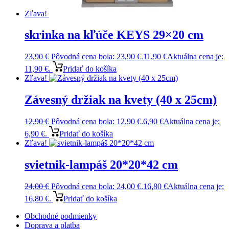
Zľava!
skrinka na kľúče KEYS 29×20 cm
23,90
€
Pôvodná cena bola: 23,90 €.
11,90
€
Aktuálna cena je:
11,90 €.
Pridať do košíka
Zľava!
Závesný držiak na kvety (40 x 25cm)
12,90
€
Pôvodná cena bola: 12,90 €.
6,90
€
Aktuálna cena je:
6,90 €.
Pridať do košíka
Zľava!
svietnik-lampáš 20*20*42 cm
24,00
€
Pôvodná cena bola: 24,00 €.
16,80
€
Aktuálna cena je:
16,80 €.
Pridať do košíka
Obchodné podmienky
Doprava a platba