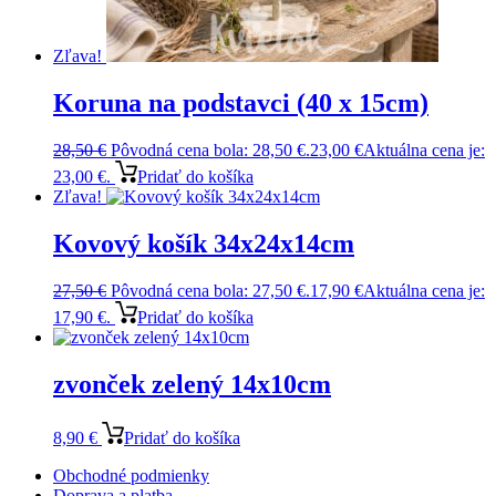
Zľava!
Koruna na podstavci (40 x 15cm)
28,50
€
Pôvodná cena bola: 28,50 €.
23,00
€
Aktuálna cena je:
23,00 €.
Pridať do košíka
Zľava!
Kovový košík 34x24x14cm
27,50
€
Pôvodná cena bola: 27,50 €.
17,90
€
Aktuálna cena je:
17,90 €.
Pridať do košíka
zvonček zelený 14x10cm
8,90
€
Pridať do košíka
Obchodné podmienky
Doprava a platba