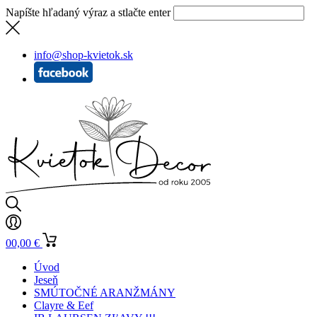
Napíšte hľadaný výraz a stlačte enter
info@shop-kvietok.sk
0
0,00
€
Úvod
Jeseň
SMÚTOČNÉ ARANŽMÁNY
Clayre & Eef