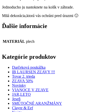
Jednoducho ju nastoknete na kolík v záhrade.
Milá dekorácia,ktorá vás ochráni pred úrazmi 🙂
Ďalšie informácie
MATERIÁL
plech
Kategórie produktov
Darčeková poukážka
IB LAURSEN ZĽAVY !!!
Tovar 2. trieda
ZĽAVA 50%
Novinky
VIANOCE V ZĽAVE
JAR,LETO
Jeseň
SMÚTOČNÉ ARANŽMÁNY
Clayre & Eef