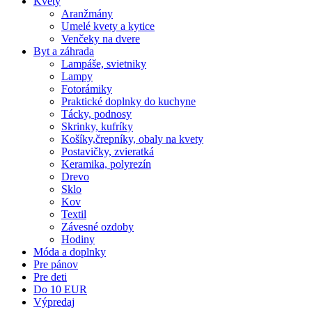
Kvety
Aranžmány
Umelé kvety a kytice
Venčeky na dvere
Byt a záhrada
Lampáše, svietniky
Lampy
Fotorámiky
Praktické doplnky do kuchyne
Tácky, podnosy
Skrinky, kufríky
Košíky,črepníky, obaly na kvety
Postavičky, zvieratká
Keramika, polyrezín
Drevo
Sklo
Kov
Textil
Závesné ozdoby
Hodiny
Móda a doplnky
Pre pánov
Pre deti
Do 10 EUR
Výpredaj