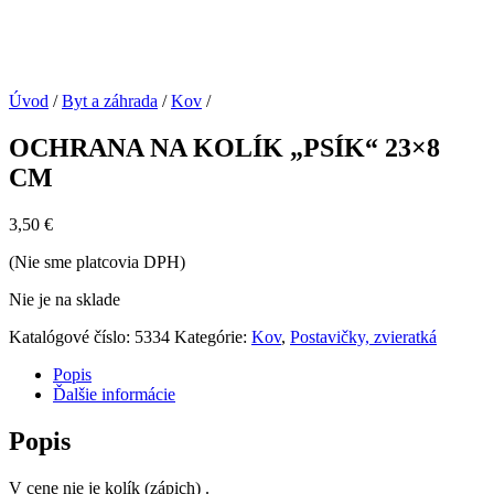
Úvod
/
Byt a záhrada
/
Kov
/
OCHRANA NA KOLÍK „PSÍK“ 23×8
CM
3,50
€
(Nie sme platcovia DPH)
Nie je na sklade
Katalógové číslo:
5334
Kategórie:
Kov
,
Postavičky, zvieratká
Popis
Ďalšie informácie
Popis
V cene nie je kolík (zápich) .