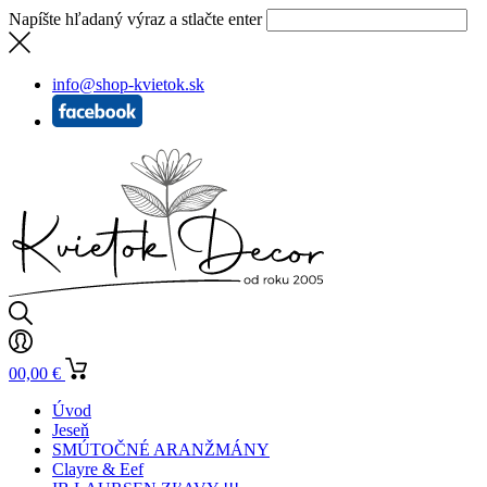
Napíšte hľadaný výraz a stlačte enter
info@shop-kvietok.sk
0
0,00
€
Úvod
Jeseň
SMÚTOČNÉ ARANŽMÁNY
Clayre & Eef