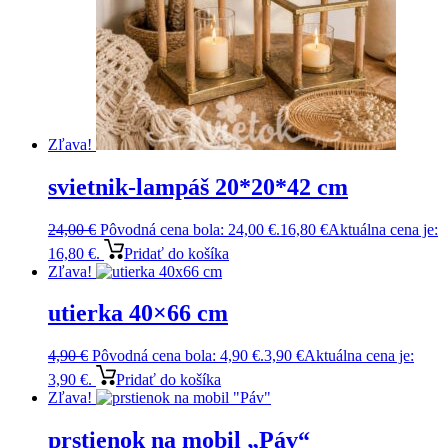
Zľava!
svietnik-lampáš 20*20*42 cm
24,00
€
Pôvodná cena bola: 24,00 €.
16,80
€
Aktuálna cena je:
16,80 €.
Pridať do košíka
Zľava!
utierka 40×66 cm
4,90
€
Pôvodná cena bola: 4,90 €.
3,90
€
Aktuálna cena je:
3,90 €.
Pridať do košíka
Zľava!
prstienok na mobil „Páv“