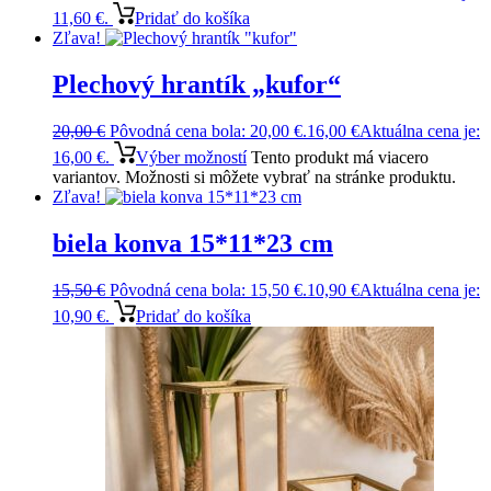
11,60 €.
Pridať do košíka
Zľava!
Plechový hrantík „kufor“
20,00
€
Pôvodná cena bola: 20,00 €.
16,00
€
Aktuálna cena je:
16,00 €.
Výber možností
Tento produkt má viacero
variantov. Možnosti si môžete vybrať na stránke produktu.
Zľava!
biela konva 15*11*23 cm
15,50
€
Pôvodná cena bola: 15,50 €.
10,90
€
Aktuálna cena je:
10,90 €.
Pridať do košíka