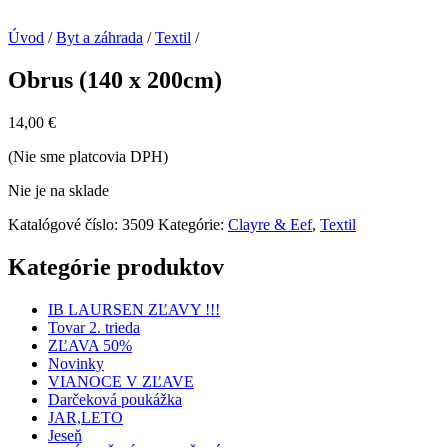
Úvod
/
Byt a záhrada
/
Textil
/
Obrus (140 x 200cm)
14,00
€
(Nie sme platcovia DPH)
Nie je na sklade
Katalógové číslo:
3509
Kategórie:
Clayre & Eef
,
Textil
Kategórie produktov
IB LAURSEN ZĽAVY !!!
Tovar 2. trieda
ZĽAVA 50%
Novinky
VIANOCE V ZĽAVE
Darčeková poukážka
JAR,LETO
Jeseň