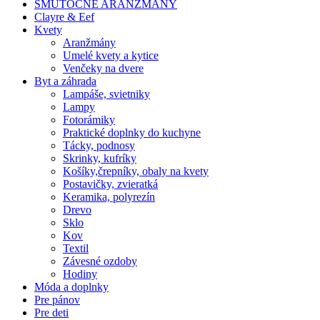
SMÚTOČNÉ ARANŽMÁNY
Clayre & Eef
Kvety
Aranžmány
Umelé kvety a kytice
Venčeky na dvere
Byt a záhrada
Lampáše, svietniky
Lampy
Fotorámiky
Praktické doplnky do kuchyne
Tácky, podnosy
Skrinky, kufríky
Košíky,črepníky, obaly na kvety
Postavičky, zvieratká
Keramika, polyrezín
Drevo
Sklo
Kov
Textil
Závesné ozdoby
Hodiny
Móda a doplnky
Pre pánov
Pre deti