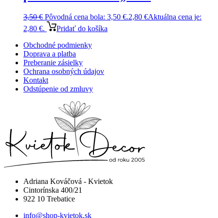
3,50
€
Pôvodná cena bola: 3,50 €.
2,80
€
Aktuálna cena je:
2,80 €.
Pridať do košíka
Obchodné podmienky
Doprava a platba
Preberanie zásielky
Ochrana osobných údajov
Kontakt
Odstúpenie od zmluvy
Adriana Kováčová - Kvietok
Cintorínska 400/21
922 10 Trebatice
info@shop-kvietok.sk