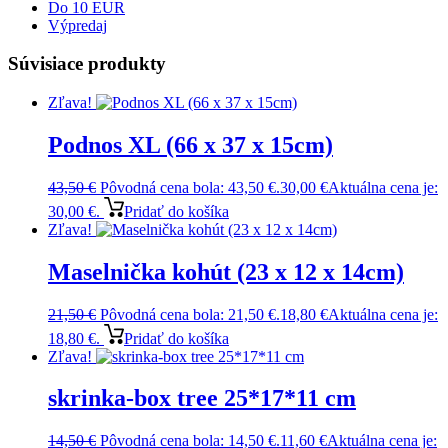
Do 10 EUR
Výpredaj
Súvisiace produkty
Zľava!
Podnos XL (66 x 37 x 15cm)
43,50
€
Pôvodná cena bola: 43,50 €.
30,00
€
Aktuálna cena je:
30,00 €.
Pridať do košíka
Zľava!
Maselnička kohút (23 x 12 x 14cm)
21,50
€
Pôvodná cena bola: 21,50 €.
18,80
€
Aktuálna cena je:
18,80 €.
Pridať do košíka
Zľava!
skrinka-box tree 25*17*11 cm
14,50
€
Pôvodná cena bola: 14,50 €.
11,60
€
Aktuálna cena je: