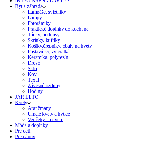
IB LAURSEN ZĽAVY !!!
Byt a záhrada
Lampáše, svietniky
Lampy
Fotorámiky
Praktické doplnky do kuchyne
Tácky, podnosy
Skrinky, kufríky
Košíky,črepníky, obaly na kvety
Postavičky, zvieratká
Keramika, polyrezín
Drevo
Sklo
Kov
Textil
Závesné ozdoby
Hodiny
JAR,LETO
Kvety
Aranžmány
Umelé kvety a kytice
Venčeky na dvere
Móda a doplnky
Pre deti
Pre pánov