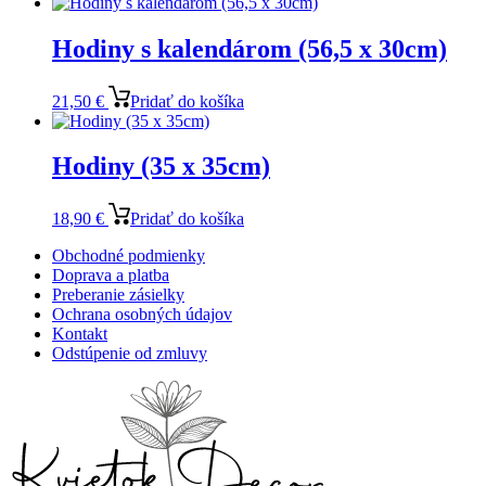
Hodiny s kalendárom (56,5 x 30cm)
21,50
€
Pridať do košíka
Hodiny (35 x 35cm)
18,90
€
Pridať do košíka
Obchodné podmienky
Doprava a platba
Preberanie zásielky
Ochrana osobných údajov
Kontakt
Odstúpenie od zmluvy