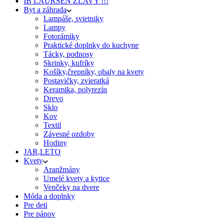
IB LAURSEN ZĽAVY !!!
Byt a záhrada
Lampáše, svietniky
Lampy
Fotorámiky
Praktické doplnky do kuchyne
Tácky, podnosy
Skrinky, kufríky
Košíky,črepníky, obaly na kvety
Postavičky, zvieratká
Keramika, polyrezín
Drevo
Sklo
Kov
Textil
Závesné ozdoby
Hodiny
JAR,LETO
Kvety
Aranžmány
Umelé kvety a kytice
Venčeky na dvere
Móda a doplnky
Pre deti
Pre pánov