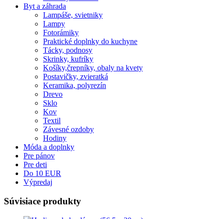
Byt a záhrada
Lampáše, svietniky
Lampy
Fotorámiky
Praktické doplnky do kuchyne
Tácky, podnosy
Skrinky, kufríky
Košíky,črepníky, obaly na kvety
Postavičky, zvieratká
Keramika, polyrezín
Drevo
Sklo
Kov
Textil
Závesné ozdoby
Hodiny
Móda a doplnky
Pre pánov
Pre deti
Do 10 EUR
Výpredaj
Súvisiace produkty