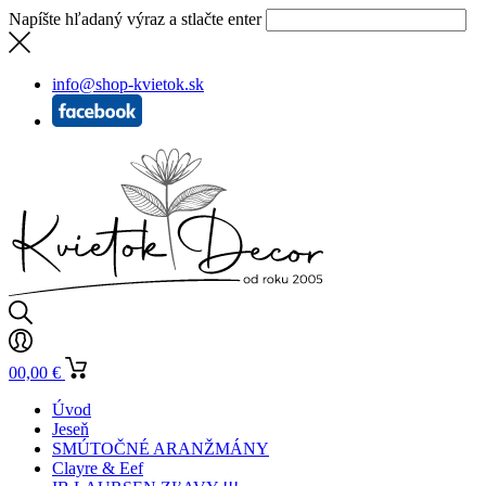
Napíšte hľadaný výraz a stlačte enter
info@shop-kvietok.sk
0
0,00
€
Úvod
Jeseň
SMÚTOČNÉ ARANŽMÁNY
Clayre & Eef