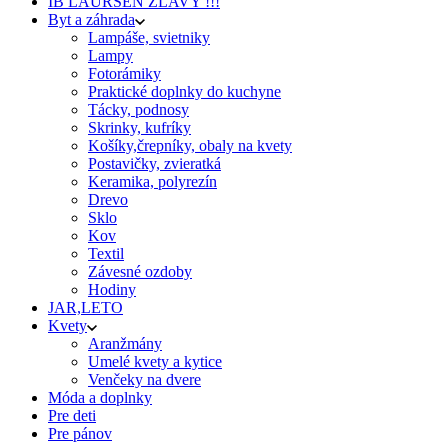
IB LAURSEN ZĽAVY !!!
Byt a záhrada
Lampáše, svietniky
Lampy
Fotorámiky
Praktické doplnky do kuchyne
Tácky, podnosy
Skrinky, kufríky
Košíky,črepníky, obaly na kvety
Postavičky, zvieratká
Keramika, polyrezín
Drevo
Sklo
Kov
Textil
Závesné ozdoby
Hodiny
JAR,LETO
Kvety
Aranžmány
Umelé kvety a kytice
Venčeky na dvere
Móda a doplnky
Pre deti
Pre pánov