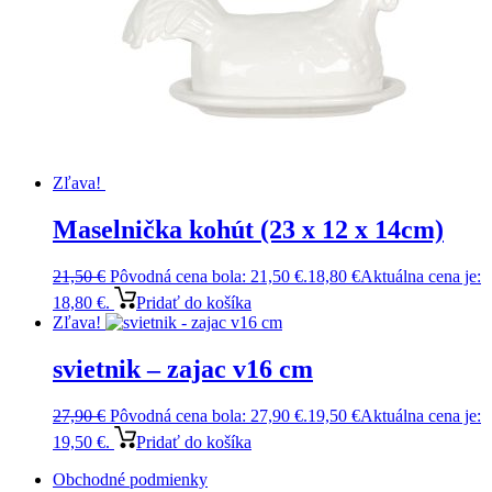
Zľava!
Maselnička kohút (23 x 12 x 14cm)
21,50
€
Pôvodná cena bola: 21,50 €.
18,80
€
Aktuálna cena je:
18,80 €.
Pridať do košíka
Zľava!
svietnik – zajac v16 cm
27,90
€
Pôvodná cena bola: 27,90 €.
19,50
€
Aktuálna cena je:
19,50 €.
Pridať do košíka
Obchodné podmienky