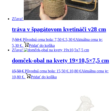
Zľava!
tráva v špagátovom kvetináči v28 cm
7,50
€
Pôvodná cena bola: 7,50 €.
5,30
€
Aktuálna cena je:
5,30 €.
Pridať do košíka
Zľava!
domček-obal na kvety 19×10,5×7,5 cm
15,50
€
Pôvodná cena bola: 15,50 €.
10,80
€
Aktuálna cena je:
10,80 €.
Pridať do košíka