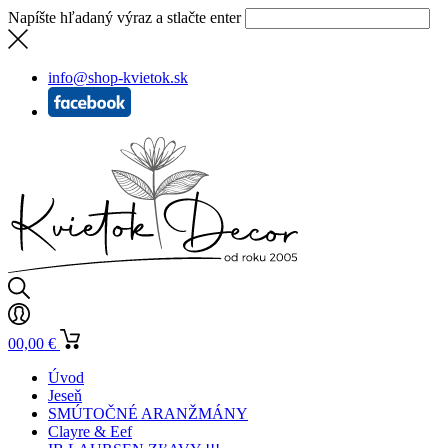
Napíšte hľadaný výraz a stlačte enter
info@shop-kvietok.sk
0
0,00
€
Úvod
Jeseň
SMÚTOČNÉ ARANŽMÁNY
Clayre & Eef