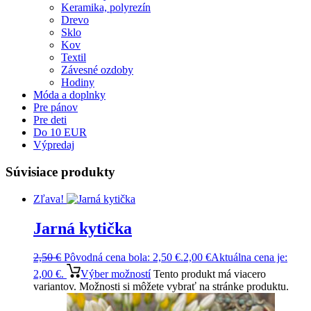
Keramika, polyrezín
Drevo
Sklo
Kov
Textil
Závesné ozdoby
Hodiny
Móda a doplnky
Pre pánov
Pre deti
Do 10 EUR
Výpredaj
Súvisiace produkty
Zľava!
Jarná kytička
2,50
€
Pôvodná cena bola: 2,50 €.
2,00
€
Aktuálna cena je:
2,00 €.
Výber možností
Tento produkt má viacero
variantov. Možnosti si môžete vybrať na stránke produktu.