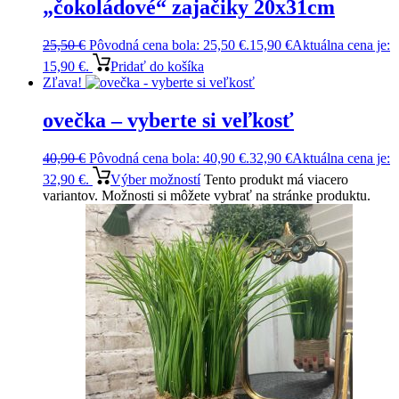
„čokoládové“ zajačiky 20x31cm
25,50
€
Pôvodná cena bola: 25,50 €.
15,90
€
Aktuálna cena je:
15,90 €.
Pridať do košíka
Zľava!
ovečka – vyberte si veľkosť
40,90
€
Pôvodná cena bola: 40,90 €.
32,90
€
Aktuálna cena je:
32,90 €.
Výber možností
Tento produkt má viacero
variantov. Možnosti si môžete vybrať na stránke produktu.