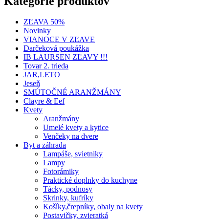
Kategórie produktov
ZĽAVA 50%
Novinky
VIANOCE V ZĽAVE
Darčeková poukážka
IB LAURSEN ZĽAVY !!!
Tovar 2. trieda
JAR,LETO
Jeseň
SMÚTOČNÉ ARANŽMÁNY
Clayre & Eef
Kvety
Aranžmány
Umelé kvety a kytice
Venčeky na dvere
Byt a záhrada
Lampáše, svietniky
Lampy
Fotorámiky
Praktické doplnky do kuchyne
Tácky, podnosy
Skrinky, kufríky
Košíky,črepníky, obaly na kvety
Postavičky, zvieratká