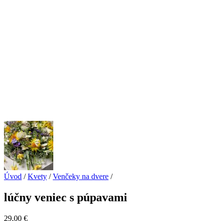
Úvod
/
Kvety
/
Venčeky na dvere
/
lúčny veniec s púpavami
29,00
€