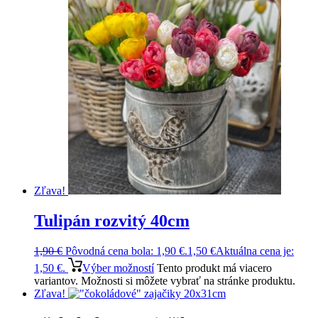
Zľava!
Tulipán rozvitý 40cm
1,90
€
Pôvodná cena bola: 1,90 €.
1,50
€
Aktuálna cena je:
1,50 €.
Výber možností
Tento produkt má viacero
variantov. Možnosti si môžete vybrať na stránke produktu.
Zľava!