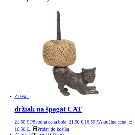
Zľava!
držiak na špagát CAT
21,50
€
Pôvodná cena bola: 21,50 €.
16,50
€
Aktuálna cena je:
16,50 €.
Pridať do košíka
Zľava!