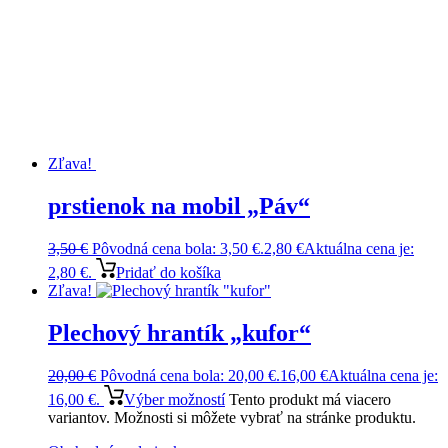
Zľava!
prstienok na mobil „Páv“
3,50
€
Pôvodná cena bola: 3,50 €.
2,80
€
Aktuálna cena je:
2,80 €.
Pridať do košíka
Zľava!
Plechový hrantík „kufor“
20,00
€
Pôvodná cena bola: 20,00 €.
16,00
€
Aktuálna cena je:
16,00 €.
Výber možností
Tento produkt má viacero
variantov. Možnosti si môžete vybrať na stránke produktu.