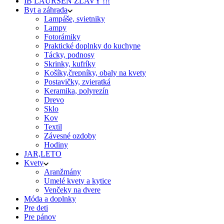
IB LAURSEN ZĽAVY !!!
Byt a záhrada
Lampáše, svietniky
Lampy
Fotorámiky
Praktické doplnky do kuchyne
Tácky, podnosy
Skrinky, kufríky
Košíky,črepníky, obaly na kvety
Postavičky, zvieratká
Keramika, polyrezín
Drevo
Sklo
Kov
Textil
Závesné ozdoby
Hodiny
JAR,LETO
Kvety
Aranžmány
Umelé kvety a kytice
Venčeky na dvere
Móda a doplnky
Pre deti
Pre pánov