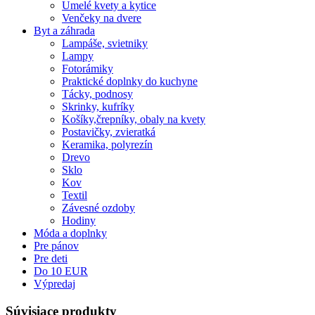
Umelé kvety a kytice
Venčeky na dvere
Byt a záhrada
Lampáše, svietniky
Lampy
Fotorámiky
Praktické doplnky do kuchyne
Tácky, podnosy
Skrinky, kufríky
Košíky,črepníky, obaly na kvety
Postavičky, zvieratká
Keramika, polyrezín
Drevo
Sklo
Kov
Textil
Závesné ozdoby
Hodiny
Móda a doplnky
Pre pánov
Pre deti
Do 10 EUR
Výpredaj
Súvisiace produkty