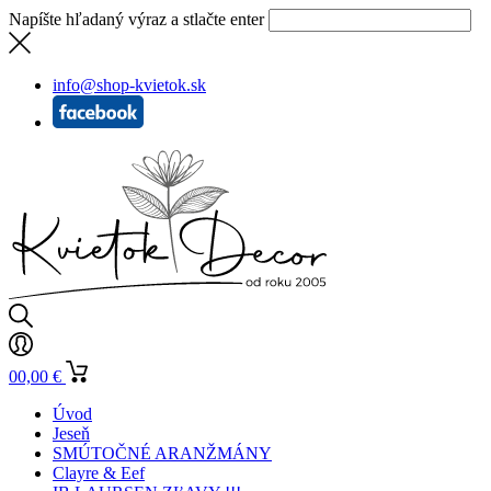
Napíšte hľadaný výraz a stlačte enter
info@shop-kvietok.sk
0
0,00
€
Úvod
Jeseň
SMÚTOČNÉ ARANŽMÁNY
Clayre & Eef