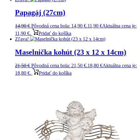
Papagáj (27cm)
14,90
€
Pôvodná cena bola: 14,90 €.
11,90
€
Aktuálna cena je:
11,90 €.
Pridať do košíka
Zľava!
Maselnička kohút (23 x 12 x 14cm)
21,50
€
Pôvodná cena bola: 21,50 €.
18,80
€
Aktuálna cena je:
18,80 €.
Pridať do košíka