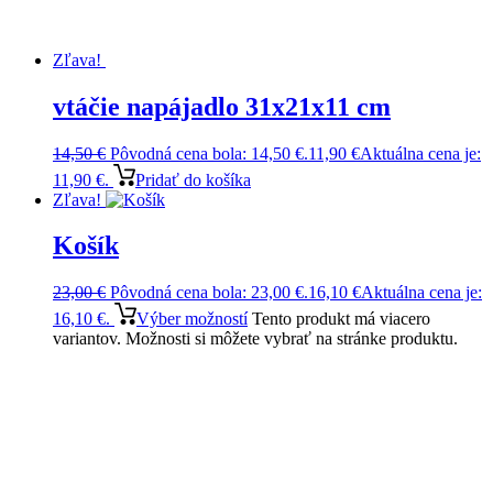
Zľava!
vtáčie napájadlo 31x21x11 cm
14,50
€
Pôvodná cena bola: 14,50 €.
11,90
€
Aktuálna cena je:
11,90 €.
Pridať do košíka
Zľava!
Košík
23,00
€
Pôvodná cena bola: 23,00 €.
16,10
€
Aktuálna cena je:
16,10 €.
Výber možností
Tento produkt má viacero
variantov. Možnosti si môžete vybrať na stránke produktu.