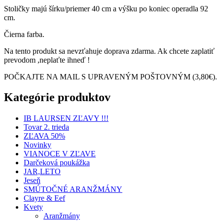
Stoličky majú šírku/priemer 40 cm a výšku po koniec operadla 92
cm.
Čierna farba.
Na tento produkt sa nevzťahuje doprava zdarma. Ak chcete zaplatiť
prevodom ,neplaťte ihneď !
POČKAJTE NA MAIL S UPRAVENÝM POŠTOVNÝM (3,80€).
Kategórie produktov
IB LAURSEN ZĽAVY !!!
Tovar 2. trieda
ZĽAVA 50%
Novinky
VIANOCE V ZĽAVE
Darčeková poukážka
JAR,LETO
Jeseň
SMÚTOČNÉ ARANŽMÁNY
Clayre & Eef
Kvety
Aranžmány