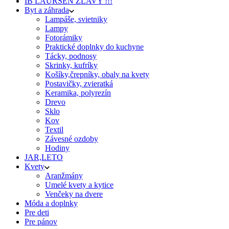
IB LAURSEN ZĽAVY !!!
Byt a záhrada
Lampáše, svietniky
Lampy
Fotorámiky
Praktické doplnky do kuchyne
Tácky, podnosy
Skrinky, kufríky
Košíky,črepníky, obaly na kvety
Postavičky, zvieratká
Keramika, polyrezín
Drevo
Sklo
Kov
Textil
Závesné ozdoby
Hodiny
JAR,LETO
Kvety
Aranžmány
Umelé kvety a kytice
Venčeky na dvere
Móda a doplnky
Pre deti
Pre pánov