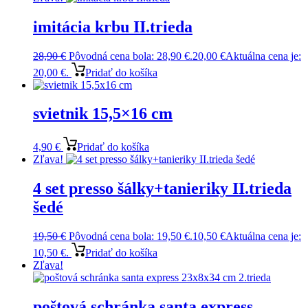
imitácia krbu II.trieda
28,90
€
Pôvodná cena bola: 28,90 €.
20,00
€
Aktuálna cena je:
20,00 €.
Pridať do košíka
svietnik 15,5×16 cm
4,90
€
Pridať do košíka
Zľava!
4 set presso šálky+tanieriky II.trieda
šedé
19,50
€
Pôvodná cena bola: 19,50 €.
10,50
€
Aktuálna cena je:
10,50 €.
Pridať do košíka
Zľava!
poštová schránka santa express