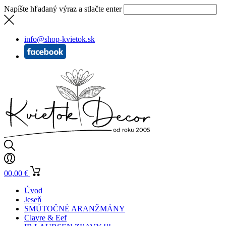
Napíšte hľadaný výraz a stlačte enter
info@shop-kvietok.sk
0
0,00
€
Úvod
Jeseň
SMÚTOČNÉ ARANŽMÁNY
Clayre & Eef