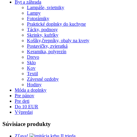
Byt a záhrada
Lampáše, svietniky
Lampy
Fotorámiky
Praktické doplnky do kuchyne
Tácky, podnosy
Skrinky, kufríky
Košíky,črepníky, obaly na kvety
Postavičky, zvieratká
Keramika, polyrezín
Drevo
Sklo
Kov
Textil
Závesné ozdoby
Hodiny
Móda a doplnky
Pre pánov
Pre deti
Do 10 EUR
Výpredaj
Súvisiace produkty
Zľava!