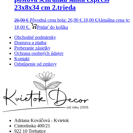
23x8x34 cm 2.trieda
26,90
€
Pôvodná cena bola: 26,90 €.
18,00
€
Aktuálna cena je:
18,00 €.
Pridať do košíka
Obchodné podmienky
Doprava a platba
Preberanie zásielky
Ochrana osobných údajov
Kontakt
Odstúpenie od zmluvy
Adriana Kováčová - Kvietok
Cintorínska 400/21
922 10 Trebatice