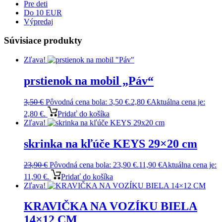
Pre deti
Do 10 EUR
Výpredaj
Súvisiace produkty
Zľava!
prstienok na mobil „Páv“
3,50
€
Pôvodná cena bola: 3,50 €.
2,80
€
Aktuálna cena je:
2,80 €.
Pridať do košíka
Zľava!
skrinka na kľúče KEYS 29×20 cm
23,90
€
Pôvodná cena bola: 23,90 €.
11,90
€
Aktuálna cena je:
11,90 €.
Pridať do košíka
Zľava!
KRAVIČKA NA VOZÍKU BIELA
14×12 CM