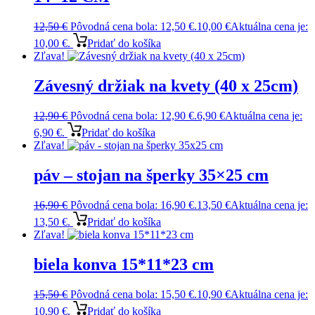
12,50
€
Pôvodná cena bola: 12,50 €.
10,00
€
Aktuálna cena je:
10,00 €.
Pridať do košíka
Zľava!
Závesný držiak na kvety (40 x 25cm)
12,90
€
Pôvodná cena bola: 12,90 €.
6,90
€
Aktuálna cena je:
6,90 €.
Pridať do košíka
Zľava!
páv – stojan na šperky 35×25 cm
16,90
€
Pôvodná cena bola: 16,90 €.
13,50
€
Aktuálna cena je:
13,50 €.
Pridať do košíka
Zľava!
biela konva 15*11*23 cm
15,50
€
Pôvodná cena bola: 15,50 €.
10,90
€
Aktuálna cena je:
10,90 €.
Pridať do košíka