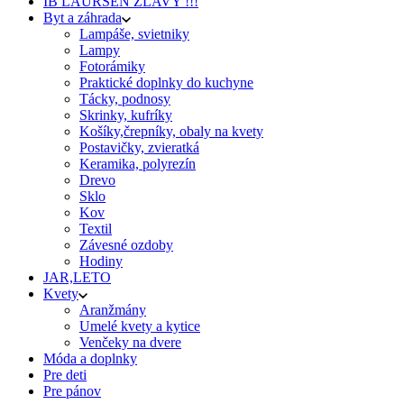
IB LAURSEN ZĽAVY !!!
Byt a záhrada
Lampáše, svietniky
Lampy
Fotorámiky
Praktické doplnky do kuchyne
Tácky, podnosy
Skrinky, kufríky
Košíky,črepníky, obaly na kvety
Postavičky, zvieratká
Keramika, polyrezín
Drevo
Sklo
Kov
Textil
Závesné ozdoby
Hodiny
JAR,LETO
Kvety
Aranžmány
Umelé kvety a kytice
Venčeky na dvere
Móda a doplnky
Pre deti
Pre pánov