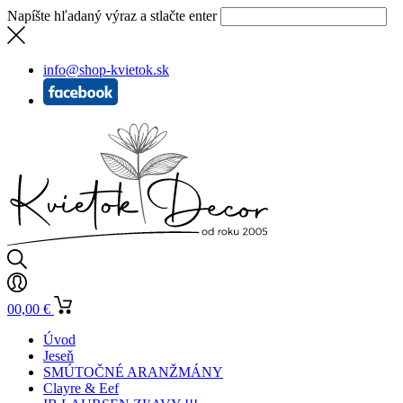
Napíšte hľadaný výraz a stlačte enter
info@shop-kvietok.sk
0
0,00
€
Úvod
Jeseň
SMÚTOČNÉ ARANŽMÁNY
Clayre & Eef