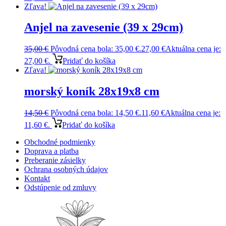
Zľava!
Anjel na zavesenie (39 x 29cm)
35,00
€
Pôvodná cena bola: 35,00 €.
27,00
€
Aktuálna cena je:
27,00 €.
Pridať do košíka
Zľava!
morský koník 28x19x8 cm
14,50
€
Pôvodná cena bola: 14,50 €.
11,60
€
Aktuálna cena je:
11,60 €.
Pridať do košíka
Obchodné podmienky
Doprava a platba
Preberanie zásielky
Ochrana osobných údajov
Kontakt
Odstúpenie od zmluvy