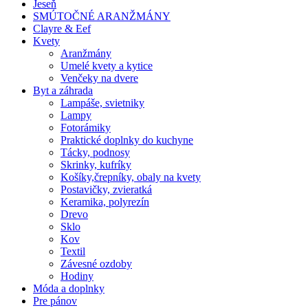
Jeseň
SMÚTOČNÉ ARANŽMÁNY
Clayre & Eef
Kvety
Aranžmány
Umelé kvety a kytice
Venčeky na dvere
Byt a záhrada
Lampáše, svietniky
Lampy
Fotorámiky
Praktické doplnky do kuchyne
Tácky, podnosy
Skrinky, kufríky
Košíky,črepníky, obaly na kvety
Postavičky, zvieratká
Keramika, polyrezín
Drevo
Sklo
Kov
Textil
Závesné ozdoby
Hodiny
Móda a doplnky
Pre pánov