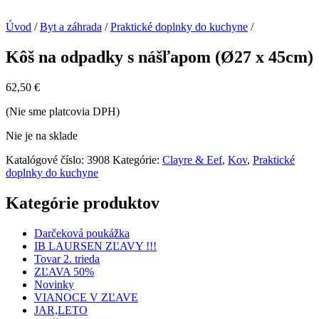
Úvod
/
Byt a záhrada
/
Praktické doplnky do kuchyne
/
Kôš na odpadky s nášľapom (Ø27 x 45cm)
62,50
€
(Nie sme platcovia DPH)
Nie je na sklade
Katalógové číslo:
3908
Kategórie:
Clayre & Eef
,
Kov
,
Praktické
doplnky do kuchyne
Kategórie produktov
Darčeková poukážka
IB LAURSEN ZĽAVY !!!
Tovar 2. trieda
ZĽAVA 50%
Novinky
VIANOCE V ZĽAVE
JAR,LETO