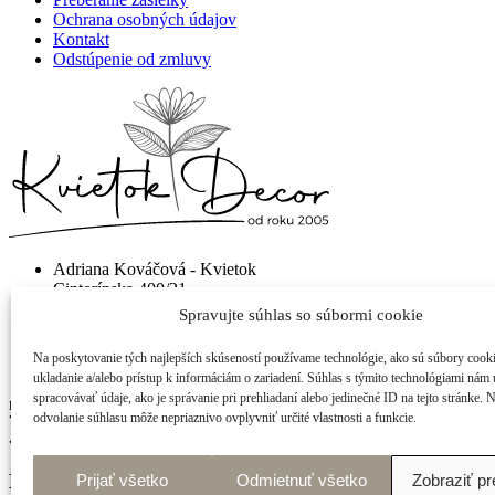
Ochrana osobných údajov
Kontakt
Odstúpenie od zmluvy
Adriana Kováčová - Kvietok
Cintorínska 400/21
922 10 Trebatice
Spravujte súhlas so súbormi cookie
info@shop-kvietok.sk
Na poskytovanie tých najlepších skúseností používame technológie, ako sú súbory cook
+421 905 877 023
ukladanie a/alebo prístup k informáciám o zariadení. Súhlas s týmito technológiami nám
spracovávať údaje, ako je správanie pri prehliadaní alebo jedinečné ID na tejto stránke. 
made with
by
tomashalo.com
odvolanie súhlasu môže nepriaznivo ovplyvniť určité vlastnosti a funkcie.
Môj nákup
Prijať všetko
Odmietnuť všetko
Zobraziť p