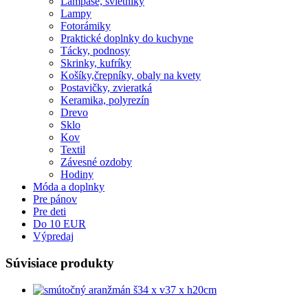
Lampáše, svietniky
Lampy
Fotorámiky
Praktické doplnky do kuchyne
Tácky, podnosy
Skrinky, kufríky
Košíky,črepníky, obaly na kvety
Postavičky, zvieratká
Keramika, polyrezín
Drevo
Sklo
Kov
Textil
Závesné ozdoby
Hodiny
Móda a doplnky
Pre pánov
Pre deti
Do 10 EUR
Výpredaj
Súvisiace produkty