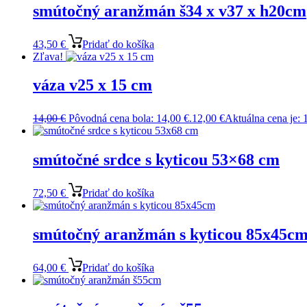
smútočný aranžmán š34 x v37 x h20cm
43,50
€
Pridať do košíka
Zľava!
váza v25 x 15 cm
14,00
€
Pôvodná cena bola: 14,00 €.
12,00
€
Aktuálna cena je: 
smútočné srdce s kyticou 53×68 cm
72,50
€
Pridať do košíka
smútočný aranžmán s kyticou 85x45c
64,00
€
Pridať do košíka