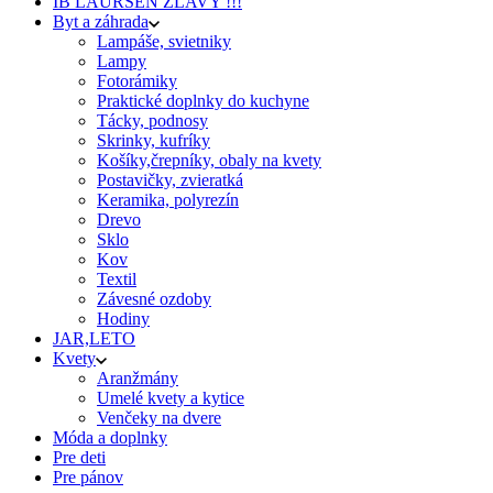
IB LAURSEN ZĽAVY !!!
Byt a záhrada
Lampáše, svietniky
Lampy
Fotorámiky
Praktické doplnky do kuchyne
Tácky, podnosy
Skrinky, kufríky
Košíky,črepníky, obaly na kvety
Postavičky, zvieratká
Keramika, polyrezín
Drevo
Sklo
Kov
Textil
Závesné ozdoby
Hodiny
JAR,LETO
Kvety
Aranžmány
Umelé kvety a kytice
Venčeky na dvere
Móda a doplnky
Pre deti
Pre pánov