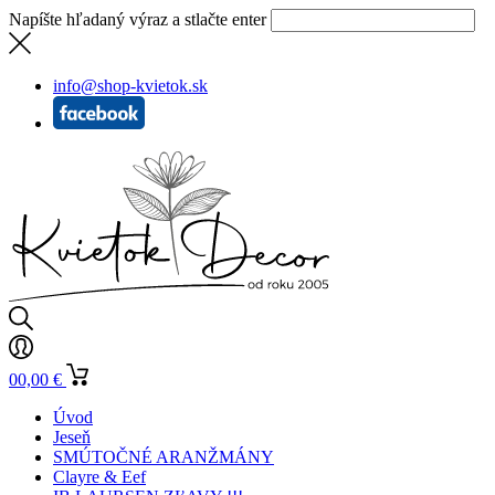
Napíšte hľadaný výraz a stlačte enter
info@shop-kvietok.sk
0
0,00
€
Úvod
Jeseň
SMÚTOČNÉ ARANŽMÁNY
Clayre & Eef