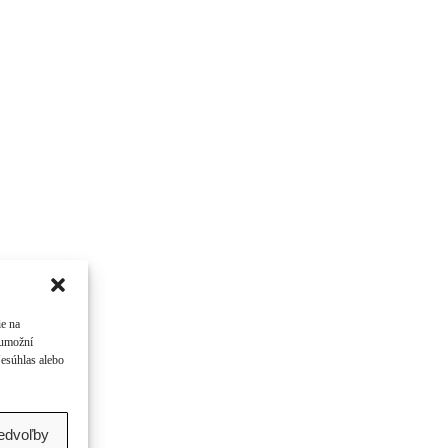
ie na
 umožní
Nesúhlas alebo
redvoľby