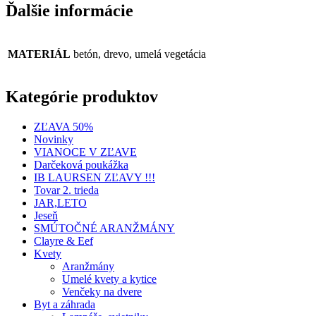
Ďalšie informácie
MATERIÁL
betón, drevo, umelá vegetácia
Kategórie produktov
ZĽAVA 50%
Novinky
VIANOCE V ZĽAVE
Darčeková poukážka
IB LAURSEN ZĽAVY !!!
Tovar 2. trieda
JAR,LETO
Jeseň
SMÚTOČNÉ ARANŽMÁNY
Clayre & Eef
Kvety
Aranžmány
Umelé kvety a kytice
Venčeky na dvere
Byt a záhrada