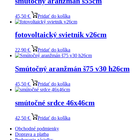
smútočný aranžmán š55cm
45,50
€
Pridať do košíka
fotovoltaický svietnik v26cm
22,90
€
Pridať do košíka
Smútočný aranžmán š75 v30 h26cm
45,50
€
Pridať do košíka
smútočné srdce 46x46cm
42,50
€
Pridať do košíka
Obchodné podmienky
Doprava a platba
Preberanie zásielky