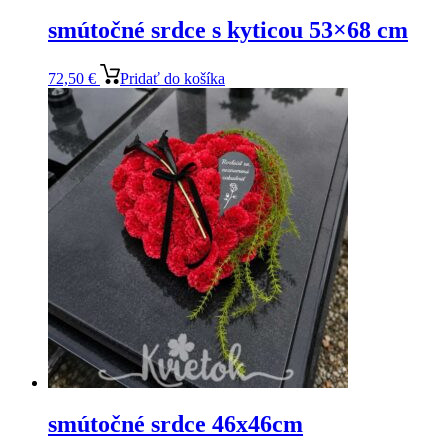
smútočné srdce s kyticou 53×68 cm
72,50
€
Pridať do košíka
smútočné srdce 46x46cm