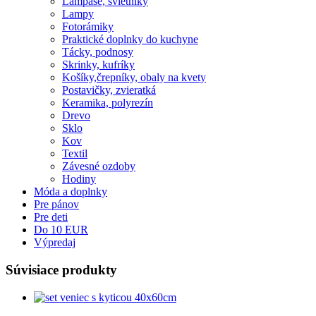
Lampáše, svietniky
Lampy
Fotorámiky
Praktické doplnky do kuchyne
Tácky, podnosy
Skrinky, kufríky
Košíky,črepníky, obaly na kvety
Postavičky, zvieratká
Keramika, polyrezín
Drevo
Sklo
Kov
Textil
Závesné ozdoby
Hodiny
Móda a doplnky
Pre pánov
Pre deti
Do 10 EUR
Výpredaj
Súvisiace produkty