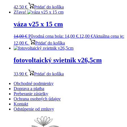
42,50
€
Pridať do košíka
Zľava!
váza v25 x 15 cm
14,00
€
Pôvodná cena bola: 14,00 €.
12,00
€
Aktuálna cena je:
12,00 €.
Pridať do košíka
fotovoltaický svietnik v26,5cm
33,90
€
Pridať do košíka
Obchodné podmienky
Doprava a platba
Preberanie zásielky
Ochrana osobných údajov
Kontakt
Odstúpenie od zmluvy