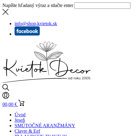
Napíšte hľadaný výraz a stlačte enter
info@shop-kvietok.sk
0
0,00
€
Úvod
Jeseň
SMÚTOČNÉ ARANŽMÁNY
Clayre & Eef