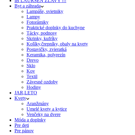
IB LAURSEN ZĽAVY !!!
Byt a záhrada
Lampáše, svietniky
Lampy
Fotorámiky
Praktické doplnky do kuchyne
Tácky, podnosy
Skrinky, kufríky
Košíky,črepníky, obaly na kvety
Postavičky, zvieratká
Keramika, polyrezín
Drevo
Sklo
Kov
Textil
Závesné ozdoby
Hodiny
JAR,LETO
Kvety
Aranžmány
Umelé kvety a kytice
Venčeky na dvere
Móda a doplnky
Pre deti
Pre pánov