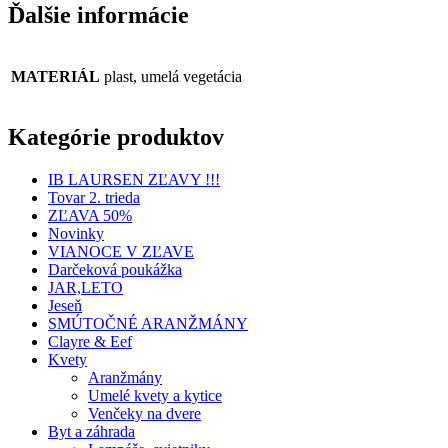
Ďalšie informácie
MATERIÁL
plast, umelá vegetácia
Kategórie produktov
IB LAURSEN ZĽAVY !!!
Tovar 2. trieda
ZĽAVA 50%
Novinky
VIANOCE V ZĽAVE
Darčeková poukážka
JAR,LETO
Jeseň
SMÚTOČNÉ ARANŽMÁNY
Clayre & Eef
Kvety
Aranžmány
Umelé kvety a kytice
Venčeky na dvere
Byt a záhrada