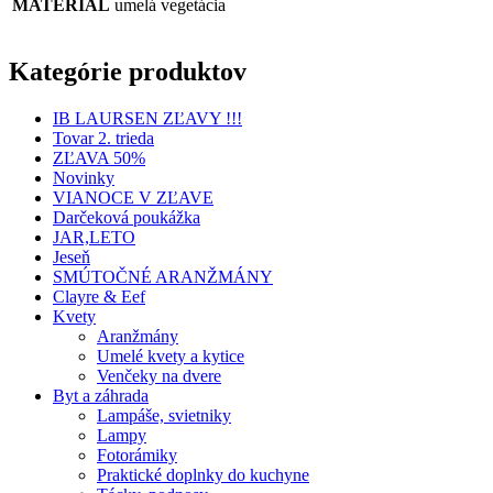
MATERIÁL
umelá vegetácia
Kategórie produktov
IB LAURSEN ZĽAVY !!!
Tovar 2. trieda
ZĽAVA 50%
Novinky
VIANOCE V ZĽAVE
Darčeková poukážka
JAR,LETO
Jeseň
SMÚTOČNÉ ARANŽMÁNY
Clayre & Eef
Kvety
Aranžmány
Umelé kvety a kytice
Venčeky na dvere
Byt a záhrada
Lampáše, svietniky
Lampy
Fotorámiky
Praktické doplnky do kuchyne