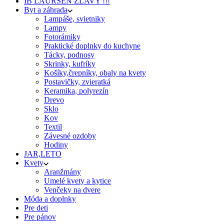
IB LAURSEN ZĽAVY !!!
Byt a záhrada
Lampáše, svietniky
Lampy
Fotorámiky
Praktické doplnky do kuchyne
Tácky, podnosy
Skrinky, kufríky
Košíky,črepníky, obaly na kvety
Postavičky, zvieratká
Keramika, polyrezín
Drevo
Sklo
Kov
Textil
Závesné ozdoby
Hodiny
JAR,LETO
Kvety
Aranžmány
Umelé kvety a kytice
Venčeky na dvere
Móda a doplnky
Pre deti
Pre pánov