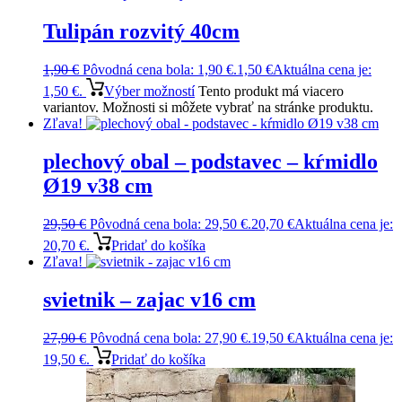
Tulipán rozvitý 40cm
1,90
€
Pôvodná cena bola: 1,90 €.
1,50
€
Aktuálna cena je:
1,50 €.
Výber možností
Tento produkt má viacero
variantov. Možnosti si môžete vybrať na stránke produktu.
Zľava!
plechový obal – podstavec – kŕmidlo
Ø19 v38 cm
29,50
€
Pôvodná cena bola: 29,50 €.
20,70
€
Aktuálna cena je:
20,70 €.
Pridať do košíka
Zľava!
svietnik – zajac v16 cm
27,90
€
Pôvodná cena bola: 27,90 €.
19,50
€
Aktuálna cena je:
19,50 €.
Pridať do košíka