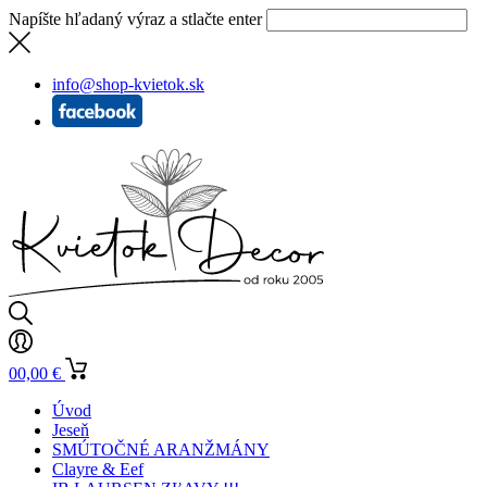
Napíšte hľadaný výraz a stlačte enter
info@shop-kvietok.sk
0
0,00
€
Úvod
Jeseň
SMÚTOČNÉ ARANŽMÁNY
Clayre & Eef