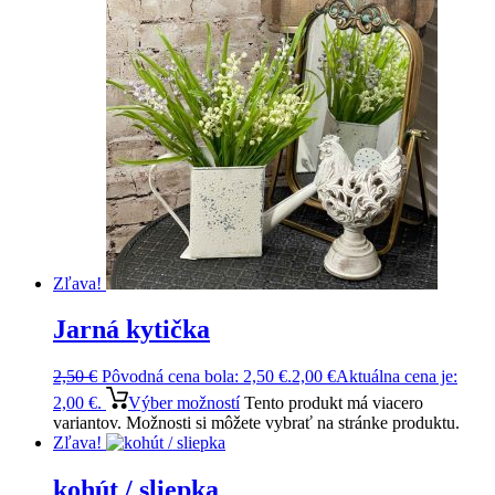
Zľava!
Jarná kytička
2,50
€
Pôvodná cena bola: 2,50 €.
2,00
€
Aktuálna cena je:
2,00 €.
Výber možností
Tento produkt má viacero
variantov. Možnosti si môžete vybrať na stránke produktu.
Zľava!
kohút / sliepka