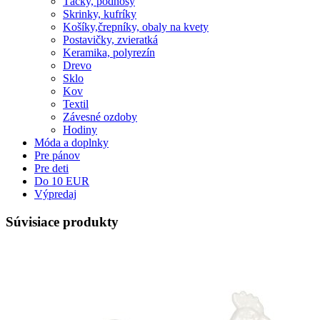
Tácky, podnosy
Skrinky, kufríky
Košíky,črepníky, obaly na kvety
Postavičky, zvieratká
Keramika, polyrezín
Drevo
Sklo
Kov
Textil
Závesné ozdoby
Hodiny
Móda a doplnky
Pre pánov
Pre deti
Do 10 EUR
Výpredaj
Súvisiace produkty