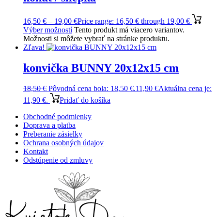
16,50
€
–
19,00
€
Price range: 16,50 € through 19,00 €
Výber možností
Tento produkt má viacero variantov.
Možnosti si môžete vybrať na stránke produktu.
Zľava!
konvička BUNNY 20x12x15 cm
18,50
€
Pôvodná cena bola: 18,50 €.
11,90
€
Aktuálna cena je:
11,90 €.
Pridať do košíka
Obchodné podmienky
Doprava a platba
Preberanie zásielky
Ochrana osobných údajov
Kontakt
Odstúpenie od zmluvy