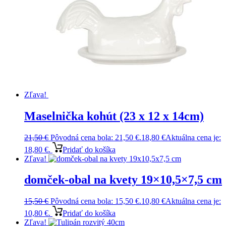
Zľava!
Maselnička kohút (23 x 12 x 14cm)
21,50
€
Pôvodná cena bola: 21,50 €.
18,80
€
Aktuálna cena je:
18,80 €.
Pridať do košíka
Zľava!
domček-obal na kvety 19×10,5×7,5 cm
15,50
€
Pôvodná cena bola: 15,50 €.
10,80
€
Aktuálna cena je:
10,80 €.
Pridať do košíka
Zľava!