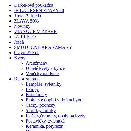
Darčeková poukážka
IB LAURSEN ZĽAVY !!!
Tovar 2. trieda
ZĽAVA 50%
Novinky
VIANOCE V ZĽAVE
JAR,LETO
Jeseň
SMÚTOČNÉ ARANŽMÁNY
Clayre & Eef
Kvety
Aranžmány
Umelé kvety a kytice
Venčeky na dvere
Byt a záhrada
Lampáše, svietniky
Lampy
Fotorámiky
Praktické doplnky do kuchyne
Tácky, podnosy
Skrinky, kufríky
Košíky,črepníky, obaly na kvety
Postavičky, zvieratká
Keramika, polyrezín