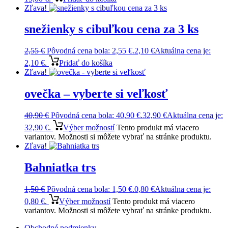
Zľava!
snežienky s cibuľkou cena za 3 ks
2,55
€
Pôvodná cena bola: 2,55 €.
2,10
€
Aktuálna cena je:
2,10 €.
Pridať do košíka
Zľava!
ovečka – vyberte si veľkosť
40,90
€
Pôvodná cena bola: 40,90 €.
32,90
€
Aktuálna cena je:
32,90 €.
Výber možností
Tento produkt má viacero
variantov. Možnosti si môžete vybrať na stránke produktu.
Zľava!
Bahniatka trs
1,50
€
Pôvodná cena bola: 1,50 €.
0,80
€
Aktuálna cena je:
0,80 €.
Výber možností
Tento produkt má viacero
variantov. Možnosti si môžete vybrať na stránke produktu.
Obchodné podmienky