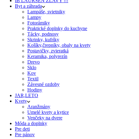
IB LAURSEN ZĽAVY !!!
Byt a záhrada
Lampáše, svietniky
Lampy
Fotorámiky
Praktické doplnky do kuchyne
Tácky, podnosy
Skrinky, kufríky
Košíky,črepníky, obaly na kvety
Postavičky, zvieratká
Keramika, polyrezín
Drevo
Sklo
Kov
Textil
Závesné ozdoby
Hodiny
JAR,LETO
Kvety
Aranžmány
Umelé kvety a kytice
Venčeky na dvere
Móda a doplnky
Pre deti
Pre pánov