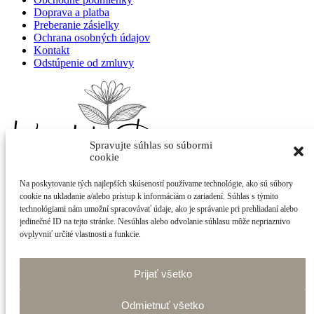
Doprava a platba
Preberanie zásielky
Ochrana osobných údajov
Kontakt
Odstúpenie od zmluvy
Spravujte súhlas so súbormi
cookie
Na poskytovanie tých najlepších skúseností používame technológie, ako sú súbory
Adriana Kováčová - Kvietok
cookie na ukladanie a/alebo prístup k informáciám o zariadení. Súhlas s týmito
Cintorínska 400/21
technológiami nám umožní spracovávať údaje, ako je správanie pri prehliadaní alebo
922 10 Trebatice
jedinečné ID na tejto stránke. Nesúhlas alebo odvolanie súhlasu môže nepriaznivo
ovplyvniť určité vlastnosti a funkcie.
info@shop-kvietok.sk
+421 905 877 023
Prijať všetko
made with
by
tomashalo.com
Odmietnuť všetko