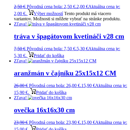
2,50
€
Pôvodná cena bola: 2,50 €.
2,00
€
Aktuálna cena je:
2,00 €.
Výber možností
Tento produkt má viacero
variantov. Možnosti si môžete vybrať na stránke produktu.
Zľava!
tráva v špagátovom kvetináči v28 cm
7,50
€
Pôvodná cena bola: 7,50 €.
5,30
€
Aktuálna cena je:
5,30 €.
Pridať do košíka
Zľava!
aranžmán v čajníku 25x15x12 CM
26,00
€
Pôvodná cena bola: 26,00 €.
15,90
€
Aktuálna cena je:
15,90 €.
Pridať do košíka
Zľava!
ovečka 16x16x30 cm
23,90
€
Pôvodná cena bola: 23,90 €.
15,00
€
Aktuálna cena je:
15,00 €.
Pridať do košíka