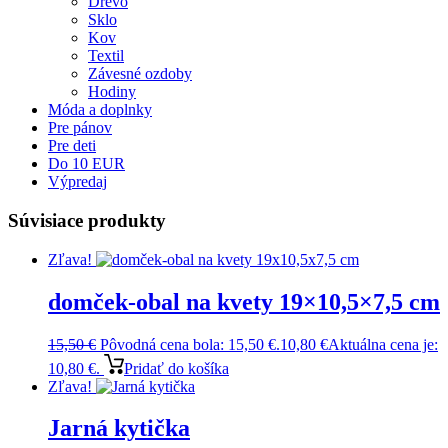
Drevo
Sklo
Kov
Textil
Závesné ozdoby
Hodiny
Móda a doplnky
Pre pánov
Pre deti
Do 10 EUR
Výpredaj
Súvisiace produkty
Zľava!
domček-obal na kvety 19×10,5×7,5 cm
15,50
€
Pôvodná cena bola: 15,50 €.
10,80
€
Aktuálna cena je:
10,80 €.
Pridať do košíka
Zľava!
Jarná kytička