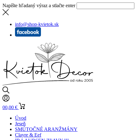
Napíšte hľadaný výraz a stlačte enter
info@shop-kvietok.sk
0
0,00
€
Úvod
Jeseň
SMÚTOČNÉ ARANŽMÁNY
Clayre & Eef