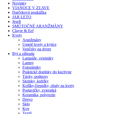
Novinky
VIANOCE V ZĽAVE
Darčeková poukážka
JAR,LETO
Jeseň
SMÚTOČNÉ ARANŽMÁNY
Clayre & Eef
Kvety
Aranžmány
Umelé kvety a kytice
Venčeky na dvere
Byt a záhrada
Lampáše, svietniky
Lampy
Fotorámiky
Praktické doplnky do kuchyne
Tácky, podnosy
Skrinky, kufríky
Košíky,črepníky, obaly na kvety
Postavičky, zvieratká
Keramika, polyrezín
Drevo
Sklo
Kov
Textil