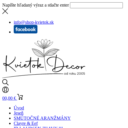
Napíšte hľadaný výraz a stlačte enter
info@shop-kvietok.sk
0
0,00
€
Úvod
Jeseň
SMÚTOČNÉ ARANŽMÁNY
Clayre & Eef