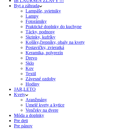
IB LAURSEN ZĽAVY !!!
Byt a záhrada
Lampáše, svietniky
Lampy
Fotorámiky
Praktické doplnky do kuchyne
Tácky, podnosy
Skrinky, kufríky
Košíky,črepníky, obaly na kvety
Postavičky, zvieratká
Keramika, polyrezín
Drevo
Sklo
Kov
Textil
Závesné ozdoby
Hodiny
JAR,LETO
Kvety
Aranžmány
Umelé kvety a kytice
Venčeky na dvere
Móda a doplnky
Pre deti
Pre pánov