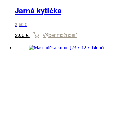
Jarná kytička
2,50
€
Výber možností
2,00
€