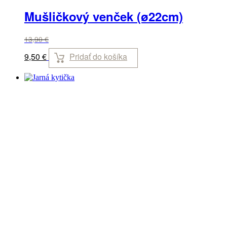
Mušličkový venček (ø22cm)
13,90
€
Pridať do košíka
9,50
€