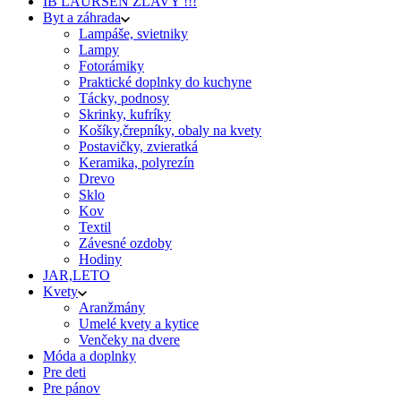
IB LAURSEN ZĽAVY !!!
Byt a záhrada
Lampáše, svietniky
Lampy
Fotorámiky
Praktické doplnky do kuchyne
Tácky, podnosy
Skrinky, kufríky
Košíky,črepníky, obaly na kvety
Postavičky, zvieratká
Keramika, polyrezín
Drevo
Sklo
Kov
Textil
Závesné ozdoby
Hodiny
JAR,LETO
Kvety
Aranžmány
Umelé kvety a kytice
Venčeky na dvere
Móda a doplnky
Pre deti
Pre pánov