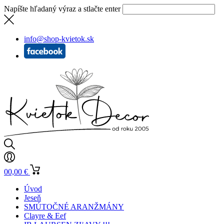
Napíšte hľadaný výraz a stlačte enter
info@shop-kvietok.sk
0
0,00
€
Úvod
Jeseň
SMÚTOČNÉ ARANŽMÁNY
Clayre & Eef