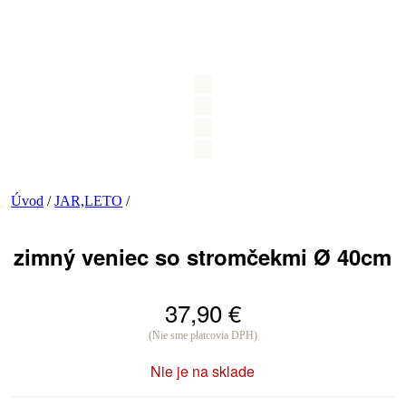
Úvod
/
JAR,LETO
/
zimný veniec so stromčekmi Ø 40cm
37,90
€
(Nie sme platcovia DPH)
Nie je na sklade