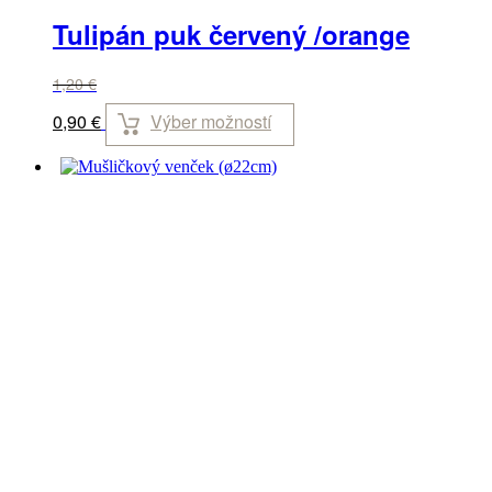
Tulipán puk červený /orange
1,20
€
Výber možností
0,90
€