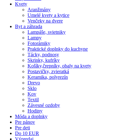
Kvety
Aranžmány
Umelé kvety a kytice
Venčeky na dvere
Byt a záhrada
Lampáše, svietniky
Lampy
Fotorámiky
Praktické doplnky do kuchyne
Tácky, podnosy
Skrinky, kufríky
Košíky,črepníky, obaly na kvety
Postavičky, zvieratká
Keramika, polyrezín
Drevo
Sklo
Kov
Textil
Závesné ozdoby
Hodiny
Móda a doplnky
Pre pánov
Pre deti
Do 10 EUR
Výpredaj