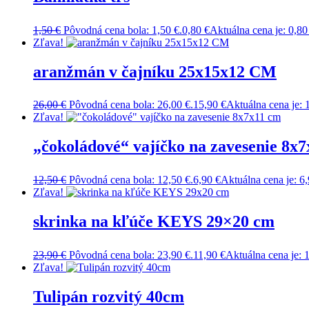
1,50
€
Pôvodná cena bola: 1,50 €.
0,80
€
Aktuálna cena je: 0,80
Zľava!
aranžmán v čajníku 25x15x12 CM
26,00
€
Pôvodná cena bola: 26,00 €.
15,90
€
Aktuálna cena je: 
Zľava!
„čokoládové“ vajíčko na zavesenie 8x
12,50
€
Pôvodná cena bola: 12,50 €.
6,90
€
Aktuálna cena je: 6,
Zľava!
skrinka na kľúče KEYS 29×20 cm
23,90
€
Pôvodná cena bola: 23,90 €.
11,90
€
Aktuálna cena je: 1
Zľava!
Tulipán rozvitý 40cm