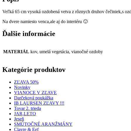
Veľká 65 cm vysoká ozdobená vetva z rôznych druhov čečiniek,s o
Na dvere namiesto venca,ale aj do interiéru 🙂
Ďalšie informácie
MATERIÁL
kov, umelá vegetácia, vianočné ozdoby
Kategórie produktov
ZĽAVA 50%
Novinky
VIANOCE V ZĽAVE
Darčeková poukážka
IB LAURSEN ZĽAVY !!!
Tovar 2. trieda
JAR,LETO
Jeseň
SMÚTOČNÉ ARANŽMÁNY
Clayre & Eef