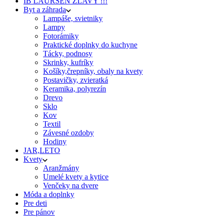
IB LAURSEN ZĽAVY !!!
Byt a záhrada
Lampáše, svietniky
Lampy
Fotorámiky
Praktické doplnky do kuchyne
Tácky, podnosy
Skrinky, kufríky
Košíky,črepníky, obaly na kvety
Postavičky, zvieratká
Keramika, polyrezín
Drevo
Sklo
Kov
Textil
Závesné ozdoby
Hodiny
JAR,LETO
Kvety
Aranžmány
Umelé kvety a kytice
Venčeky na dvere
Móda a doplnky
Pre deti
Pre pánov