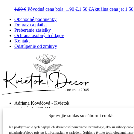
1,90
€
Pôvodná cena bola: 1,90 €.
1,50
€
Aktuálna cena je: 1,50
Obchodné podmienky
Doprava a platba
Preberanie zásielky
Ochrana osobných údajov
Kontakt
Odstúpenie od zmluvy
Adriana Kováčová - Kvietok
Cintorínska 400/21
922 10 Trebatice
Spravujte súhlas so súbormi cookie
info@shop-kvietok.sk
Na poskytovanie tých najlepších skúseností používame technológie, ako sú súbory cook
+421 905 877 023
ukladanie a/alebo prístup k informáciám o zariadení. Súhlas s týmito technológiami nám