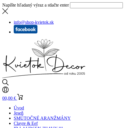
Napíšte hľadaný výraz a stlačte enter
info@shop-kvietok.sk
0
0,00
€
Úvod
Jeseň
SMÚTOČNÉ ARANŽMÁNY
Clayre & Eef