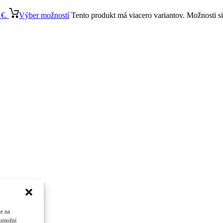
 €.
Výber možností
Tento produkt má viacero variantov. Možnosti s
ie na
 umožní