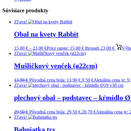
Súvisiace produkty
Zľava!
Obal na kvety Rabbit
15,00
€
–
23,00
€
Price range: 15,00 € through 23,00 €
Výbe
Zľava!
Mušličkový venček (ø22cm)
13,90
€
Pôvodná cena bola: 13,90 €.
9,50
€
Aktuálna cena je: 9,
Zľava!
plechový obal – podstavec – kŕmidlo 
29,50
€
Pôvodná cena bola: 29,50 €.
20,70
€
Aktuálna cena je: 
Zľava!
Bahniatka trs