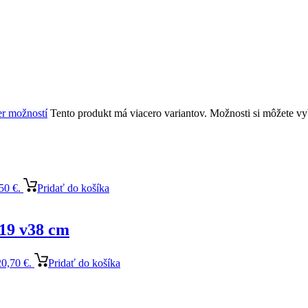
r možností
Tento produkt má viacero variantov. Možnosti si môžete vy
50 €.
Pridať do košíka
Ø19 v38 cm
20,70 €.
Pridať do košíka