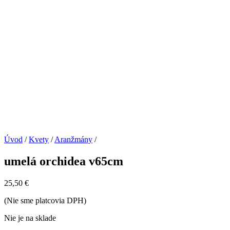
Úvod
/
Kvety
/
Aranžmány
/
umelá orchidea v65cm
25,50
€
(Nie sme platcovia DPH)
Nie je na sklade