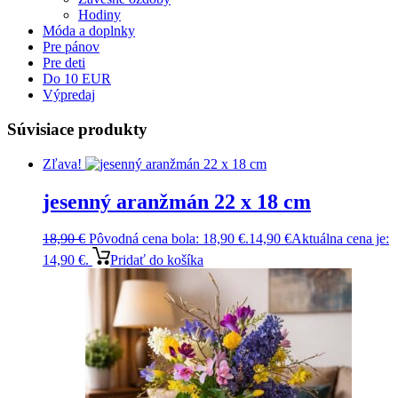
Hodiny
Móda a doplnky
Pre pánov
Pre deti
Do 10 EUR
Výpredaj
Súvisiace produkty
Zľava!
jesenný aranžmán 22 x 18 cm
18,90
€
Pôvodná cena bola: 18,90 €.
14,90
€
Aktuálna cena je:
14,90 €.
Pridať do košíka