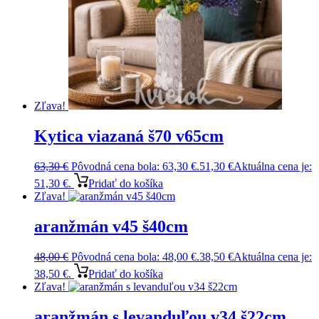
Zľava!
Kytica viazaná š70 v65cm
63,30
€
Pôvodná cena bola: 63,30 €.
51,30
€
Aktuálna cena je:
51,30 €.
Pridať do košíka
Zľava!
aranžmán v45 š40cm
48,00
€
Pôvodná cena bola: 48,00 €.
38,50
€
Aktuálna cena je:
38,50 €.
Pridať do košíka
Zľava!
aranžmán s levanduľou v34 š22cm