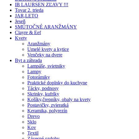
IB LAURSEN ZĽAVY !!!
Tovar 2. trieda
JAR,LETO
Jeseň
SMÚTOČNÉ ARANŽMÁNY
Clayre & Eef
Kvety
Aranžmány
Umelé kvety a kytice
Venčeky na dvere
Byt a záhrada
Lampáše, svietniky
Lampy
Fotorámiky
Praktické doplnky do kuchyne
Tácky, podnosy
Skrinky, kufríky
Košíky,črepníky, obaly na kvety
Postavičky, zvieratká
Keramika, polyrezín
Drevo
Sklo
Kov
Textil
Závesné ozdoby