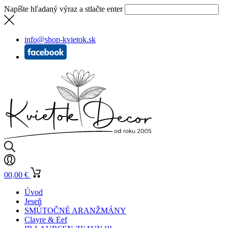
Napíšte hľadaný výraz a stlačte enter
info@shop-kvietok.sk
0
0,00
€
Úvod
Jeseň
SMÚTOČNÉ ARANŽMÁNY
Clayre & Eef