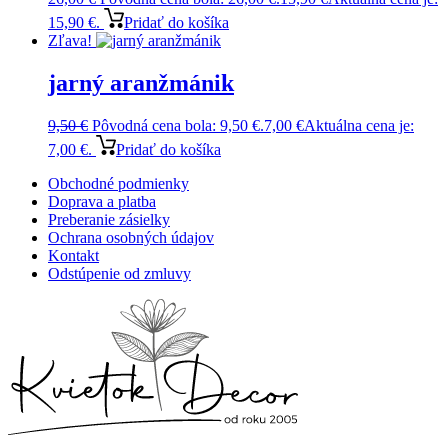
15,90 €.
Pridať do košíka
Zľava!
jarný aranžmánik
9,50
€
Pôvodná cena bola: 9,50 €.
7,00
€
Aktuálna cena je:
7,00 €.
Pridať do košíka
Obchodné podmienky
Doprava a platba
Preberanie zásielky
Ochrana osobných údajov
Kontakt
Odstúpenie od zmluvy