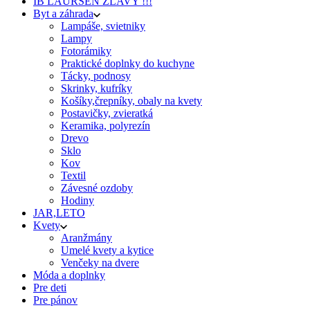
IB LAURSEN ZĽAVY !!!
Byt a záhrada
Lampáše, svietniky
Lampy
Fotorámiky
Praktické doplnky do kuchyne
Tácky, podnosy
Skrinky, kufríky
Košíky,črepníky, obaly na kvety
Postavičky, zvieratká
Keramika, polyrezín
Drevo
Sklo
Kov
Textil
Závesné ozdoby
Hodiny
JAR,LETO
Kvety
Aranžmány
Umelé kvety a kytice
Venčeky na dvere
Móda a doplnky
Pre deti
Pre pánov