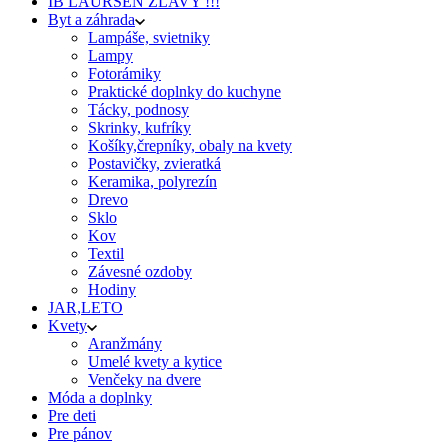
IB LAURSEN ZĽAVY !!!
Byt a záhrada
Lampáše, svietniky
Lampy
Fotorámiky
Praktické doplnky do kuchyne
Tácky, podnosy
Skrinky, kufríky
Košíky,črepníky, obaly na kvety
Postavičky, zvieratká
Keramika, polyrezín
Drevo
Sklo
Kov
Textil
Závesné ozdoby
Hodiny
JAR,LETO
Kvety
Aranžmány
Umelé kvety a kytice
Venčeky na dvere
Móda a doplnky
Pre deti
Pre pánov