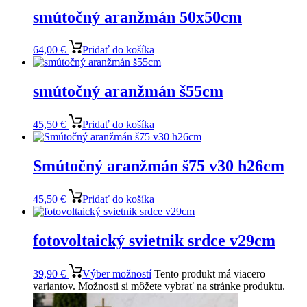
smútočný aranžmán 50x50cm
64,00
€
Pridať do košíka
smútočný aranžmán š55cm
45,50
€
Pridať do košíka
Smútočný aranžmán š75 v30 h26cm
45,50
€
Pridať do košíka
fotovoltaický svietnik srdce v29cm
39,90
€
Výber možností
Tento produkt má viacero
variantov. Možnosti si môžete vybrať na stránke produktu.