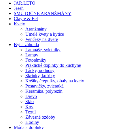
JAR,LETO
Jeseň
SMÚTOČNÉ ARANŽMÁNY
Clayre & Eef
Kvety
Aranžmány
Umelé kvety a kytice
Venčeky na dvere
Byt a záhrada
Lampáše, svietniky
Lampy
Fotorámiky
Praktické doplnky do kuchyne
Tácky, podnosy
Skrinky, kufríky
Košíky,črepníky, obaly na kvety
Postavičky, zvieratká
Keramika, polyrezín
Drevo
Sklo
Kov
Textil
Závesné ozdoby
Hodiny
Móda a doplnky