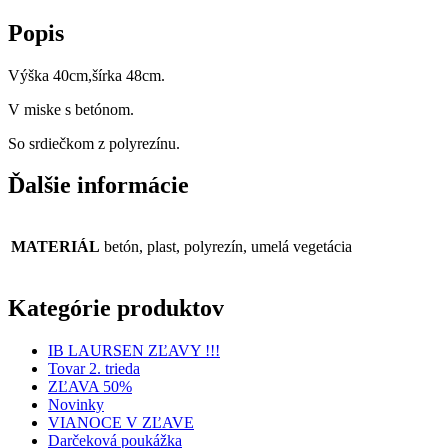
Popis
Výška 40cm,šírka 48cm.
V miske s betónom.
So srdiečkom z polyrezínu.
Ďalšie informácie
MATERIÁL
betón, plast, polyrezín, umelá vegetácia
Kategórie produktov
IB LAURSEN ZĽAVY !!!
Tovar 2. trieda
ZĽAVA 50%
Novinky
VIANOCE V ZĽAVE
Darčeková poukážka