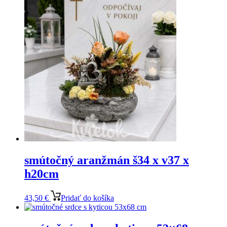
smútočný aranžmán š34 x v37 x
h20cm
43,50
€
Pridať do košíka