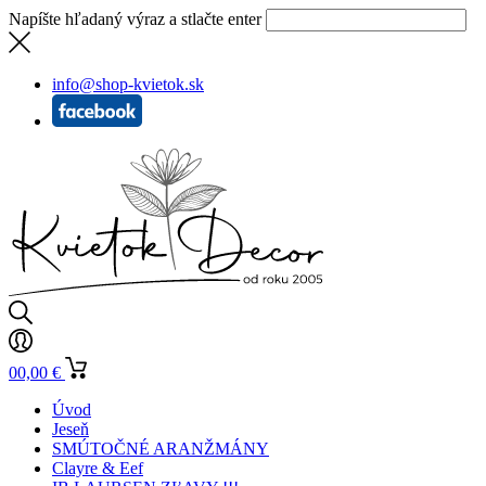
Napíšte hľadaný výraz a stlačte enter
info@shop-kvietok.sk
0
0,00
€
Úvod
Jeseň
SMÚTOČNÉ ARANŽMÁNY
Clayre & Eef