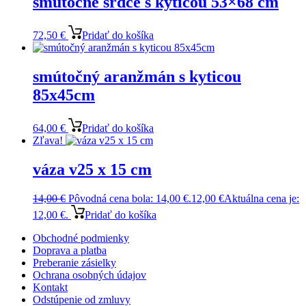
smútočné srdce s kyticou 53×68 cm
72,50
€
Pridať do košíka
smútočný aranžmán s kyticou
85x45cm
64,00
€
Pridať do košíka
Zľava!
váza v25 x 15 cm
14,00
€
Pôvodná cena bola: 14,00 €.
12,00
€
Aktuálna cena je:
12,00 €.
Pridať do košíka
Obchodné podmienky
Doprava a platba
Preberanie zásielky
Ochrana osobných údajov
Kontakt
Odstúpenie od zmluvy