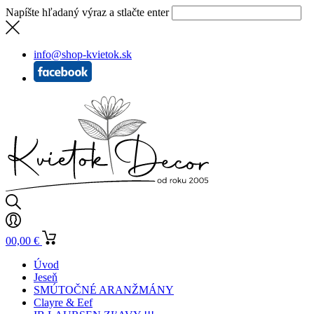
Napíšte hľadaný výraz a stlačte enter
info@shop-kvietok.sk
0
0,00
€
Úvod
Jeseň
SMÚTOČNÉ ARANŽMÁNY
Clayre & Eef