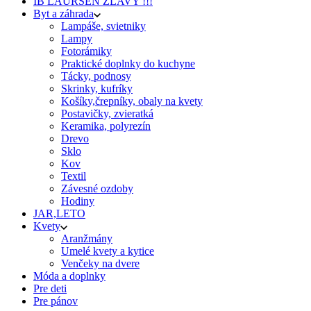
IB LAURSEN ZĽAVY !!!
Byt a záhrada
Lampáše, svietniky
Lampy
Fotorámiky
Praktické doplnky do kuchyne
Tácky, podnosy
Skrinky, kufríky
Košíky,črepníky, obaly na kvety
Postavičky, zvieratká
Keramika, polyrezín
Drevo
Sklo
Kov
Textil
Závesné ozdoby
Hodiny
JAR,LETO
Kvety
Aranžmány
Umelé kvety a kytice
Venčeky na dvere
Móda a doplnky
Pre deti
Pre pánov