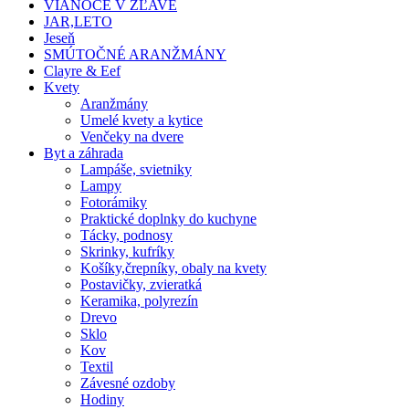
VIANOCE V ZĽAVE
JAR,LETO
Jeseň
SMÚTOČNÉ ARANŽMÁNY
Clayre & Eef
Kvety
Aranžmány
Umelé kvety a kytice
Venčeky na dvere
Byt a záhrada
Lampáše, svietniky
Lampy
Fotorámiky
Praktické doplnky do kuchyne
Tácky, podnosy
Skrinky, kufríky
Košíky,črepníky, obaly na kvety
Postavičky, zvieratká
Keramika, polyrezín
Drevo
Sklo
Kov
Textil
Závesné ozdoby
Hodiny