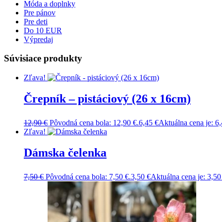
Móda a doplnky
Pre pánov
Pre deti
Do 10 EUR
Výpredaj
Súvisiace produkty
Zľava!
Črepník – pistáciový (26 x 16cm)
12,90
€
Pôvodná cena bola: 12,90 €.
6,45
€
Aktuálna cena je: 6,
Zľava!
Dámska čelenka
7,50
€
Pôvodná cena bola: 7,50 €.
3,50
€
Aktuálna cena je: 3,50