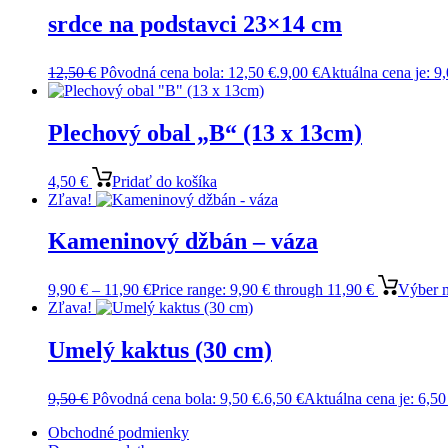
srdce na podstavci 23×14 cm
12,50
€
Pôvodná cena bola: 12,50 €.
9,00
€
Aktuálna cena je: 9,
Plechový obal „B“ (13 x 13cm)
4,50
€
Pridať do košíka
Zľava!
Kameninový džbán – váza
9,90
€
–
11,90
€
Price range: 9,90 € through 11,90 €
Výber 
Zľava!
Umelý kaktus (30 cm)
9,50
€
Pôvodná cena bola: 9,50 €.
6,50
€
Aktuálna cena je: 6,50
Obchodné podmienky