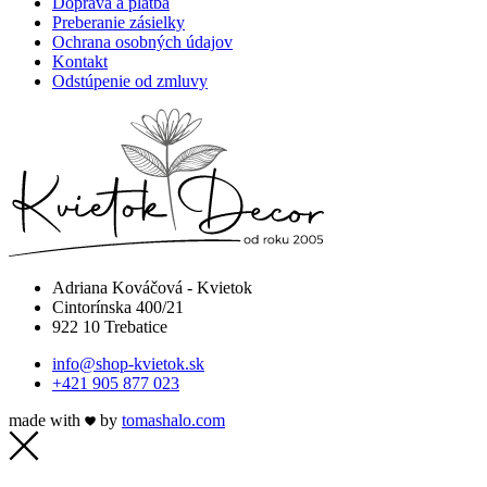
Doprava a platba
Preberanie zásielky
Ochrana osobných údajov
Kontakt
Odstúpenie od zmluvy
Adriana Kováčová - Kvietok
Cintorínska 400/21
922 10 Trebatice
info@shop-kvietok.sk
+421 905 877 023
made with
by
tomashalo.com