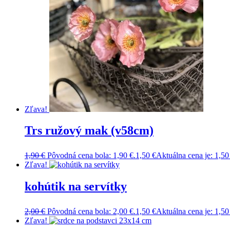
Zľava!
Trs ružový mak (v58cm)
1,90
€
Pôvodná cena bola: 1,90 €.
1,50
€
Aktuálna cena je: 1,50
Zľava!
kohútik na servítky
2,00
€
Pôvodná cena bola: 2,00 €.
1,50
€
Aktuálna cena je: 1,50
Zľava!