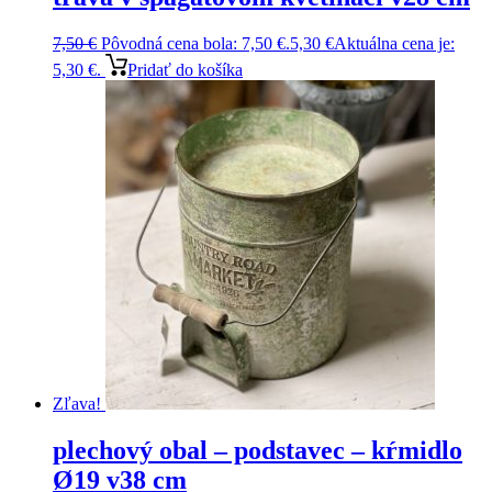
7,50
€
Pôvodná cena bola: 7,50 €.
5,30
€
Aktuálna cena je:
5,30 €.
Pridať do košíka
Zľava!
plechový obal – podstavec – kŕmidlo
Ø19 v38 cm