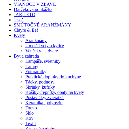
VIANOCE V ZĽAVE
Darčeková poukážka
JAR,LETO
Jeseň
SMÚTOČNÉ ARANŽMÁNY
Clayre & Eef
Kvety
Aranžmány
Umelé kvety a kytice
Venčeky na dvere
Byt a záhrada
Lampáše, svietniky
Lampy
Fotorámiky
Praktické doplnky do kuchyne
Tácky, podnosy
Skrinky, kufríky
Košíky,črepníky, obaly na kvety
Postavičky, zvieratká
Keramika, polyrezín
Drevo
Sklo
Kov
Textil
Závesné ozdoby