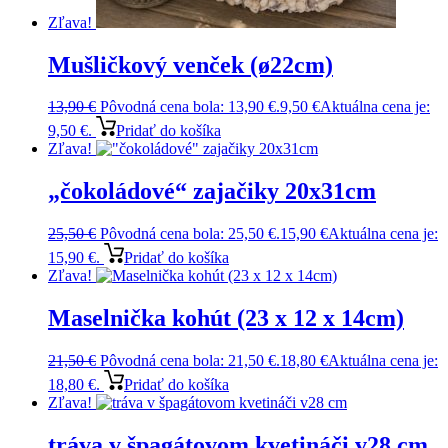
Zľava!
Mušličkový venček (ø22cm)
13,90
€
Pôvodná cena bola: 13,90 €.
9,50
€
Aktuálna cena je:
9,50 €.
Pridať do košíka
Zľava!
„čokoládové“ zajačiky 20x31cm
25,50
€
Pôvodná cena bola: 25,50 €.
15,90
€
Aktuálna cena je:
15,90 €.
Pridať do košíka
Zľava!
Maselnička kohút (23 x 12 x 14cm)
21,50
€
Pôvodná cena bola: 21,50 €.
18,80
€
Aktuálna cena je:
18,80 €.
Pridať do košíka
Zľava!
tráva v špagátovom kvetináči v28 cm