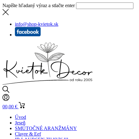
Napíšte hľadaný výraz a stlačte enter
info@shop-kvietok.sk
0
0,00
€
Úvod
Jeseň
SMÚTOČNÉ ARANŽMÁNY
Clayre & Eef