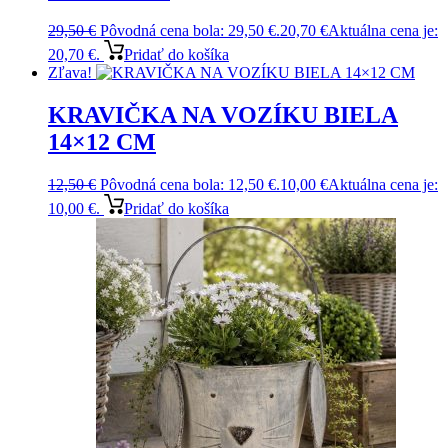
29,50
€
Pôvodná cena bola: 29,50 €.
20,70
€
Aktuálna cena je:
20,70 €.
Pridať do košíka
Zľava!
KRAVIČKA NA VOZÍKU BIELA
14×12 CM
12,50
€
Pôvodná cena bola: 12,50 €.
10,00
€
Aktuálna cena je:
10,00 €.
Pridať do košíka