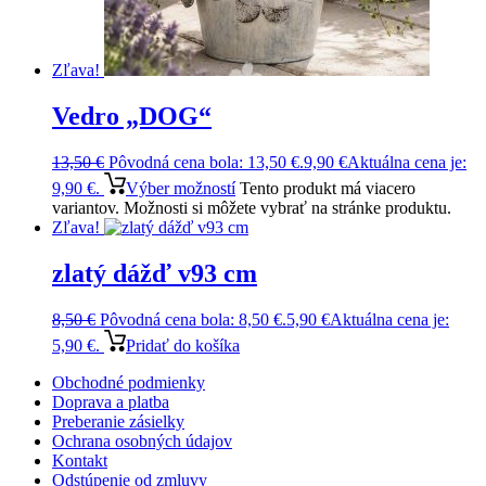
Zľava!
Vedro „DOG“
13,50
€
Pôvodná cena bola: 13,50 €.
9,90
€
Aktuálna cena je:
9,90 €.
Výber možností
Tento produkt má viacero
variantov. Možnosti si môžete vybrať na stránke produktu.
Zľava!
zlatý dážď v93 cm
8,50
€
Pôvodná cena bola: 8,50 €.
5,90
€
Aktuálna cena je:
5,90 €.
Pridať do košíka
Obchodné podmienky
Doprava a platba
Preberanie zásielky
Ochrana osobných údajov
Kontakt
Odstúpenie od zmluvy