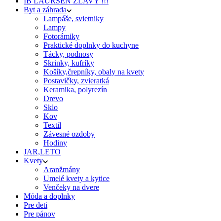
IB LAURSEN ZĽAVY !!!
Byt a záhrada
Lampáše, svietniky
Lampy
Fotorámiky
Praktické doplnky do kuchyne
Tácky, podnosy
Skrinky, kufríky
Košíky,črepníky, obaly na kvety
Postavičky, zvieratká
Keramika, polyrezín
Drevo
Sklo
Kov
Textil
Závesné ozdoby
Hodiny
JAR,LETO
Kvety
Aranžmány
Umelé kvety a kytice
Venčeky na dvere
Móda a doplnky
Pre deti
Pre pánov