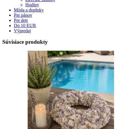
Hodiny
Móda a doplnky
Pre pánov
Pre deti
Do 10 EUR
Výpredaj
Súvisiace produkty