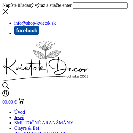
Napíšte hľadaný výraz a stlačte enter
info@shop-kvietok.sk
0
0,00
€
Úvod
Jeseň
SMÚTOČNÉ ARANŽMÁNY
Clayre & Eef