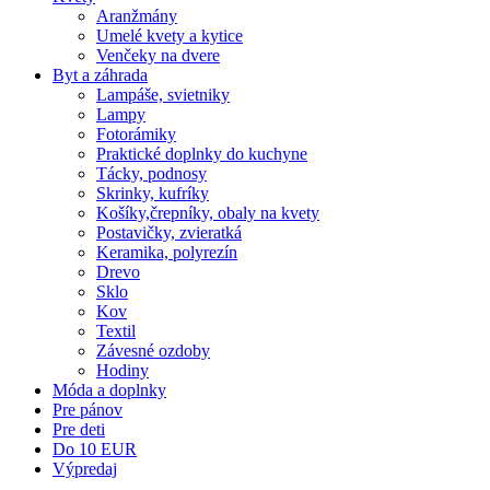
Aranžmány
Umelé kvety a kytice
Venčeky na dvere
Byt a záhrada
Lampáše, svietniky
Lampy
Fotorámiky
Praktické doplnky do kuchyne
Tácky, podnosy
Skrinky, kufríky
Košíky,črepníky, obaly na kvety
Postavičky, zvieratká
Keramika, polyrezín
Drevo
Sklo
Kov
Textil
Závesné ozdoby
Hodiny
Móda a doplnky
Pre pánov
Pre deti
Do 10 EUR
Výpredaj