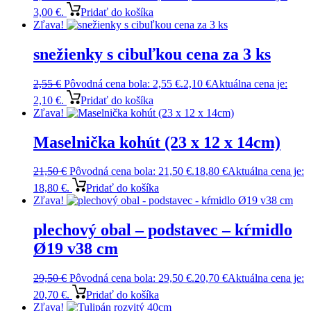
3,00 €.
Pridať do košíka
Zľava!
snežienky s cibuľkou cena za 3 ks
2,55
€
Pôvodná cena bola: 2,55 €.
2,10
€
Aktuálna cena je:
2,10 €.
Pridať do košíka
Zľava!
Maselnička kohút (23 x 12 x 14cm)
21,50
€
Pôvodná cena bola: 21,50 €.
18,80
€
Aktuálna cena je:
18,80 €.
Pridať do košíka
Zľava!
plechový obal – podstavec – kŕmidlo
Ø19 v38 cm
29,50
€
Pôvodná cena bola: 29,50 €.
20,70
€
Aktuálna cena je:
20,70 €.
Pridať do košíka
Zľava!