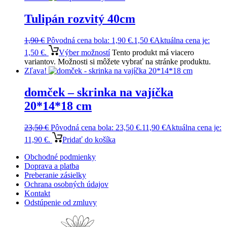
Tulipán rozvitý 40cm
1,90
€
Pôvodná cena bola: 1,90 €.
1,50
€
Aktuálna cena je:
1,50 €.
Výber možností
Tento produkt má viacero
variantov. Možnosti si môžete vybrať na stránke produktu.
Zľava!
domček – skrinka na vajíčka
20*14*18 cm
23,50
€
Pôvodná cena bola: 23,50 €.
11,90
€
Aktuálna cena je:
11,90 €.
Pridať do košíka
Obchodné podmienky
Doprava a platba
Preberanie zásielky
Ochrana osobných údajov
Kontakt
Odstúpenie od zmluvy