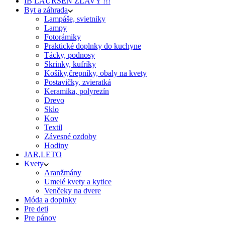
IB LAURSEN ZĽAVY !!!
Byt a záhrada
Lampáše, svietniky
Lampy
Fotorámiky
Praktické doplnky do kuchyne
Tácky, podnosy
Skrinky, kufríky
Košíky,črepníky, obaly na kvety
Postavičky, zvieratká
Keramika, polyrezín
Drevo
Sklo
Kov
Textil
Závesné ozdoby
Hodiny
JAR,LETO
Kvety
Aranžmány
Umelé kvety a kytice
Venčeky na dvere
Móda a doplnky
Pre deti
Pre pánov