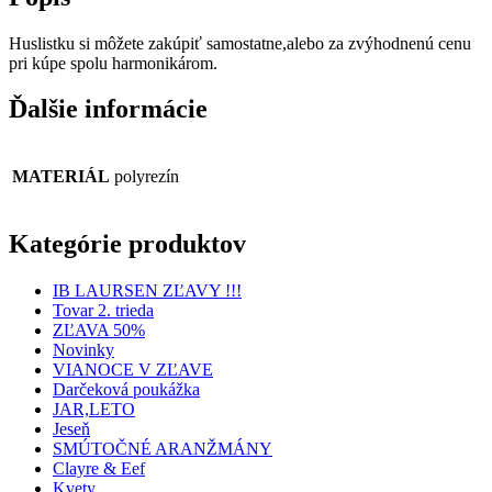
Huslistku si môžete zakúpiť samostatne,alebo za zvýhodnenú cenu
pri kúpe spolu harmonikárom.
Ďalšie informácie
MATERIÁL
polyrezín
Kategórie produktov
IB LAURSEN ZĽAVY !!!
Tovar 2. trieda
ZĽAVA 50%
Novinky
VIANOCE V ZĽAVE
Darčeková poukážka
JAR,LETO
Jeseň
SMÚTOČNÉ ARANŽMÁNY
Clayre & Eef
Kvety