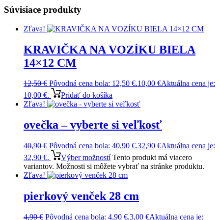
Súvisiace produkty
Zľava!
KRAVIČKA NA VOZÍKU BIELA
14×12 CM
12,50
€
Pôvodná cena bola: 12,50 €.
10,00
€
Aktuálna cena je:
10,00 €.
Pridať do košíka
Zľava!
ovečka – vyberte si veľkosť
40,90
€
Pôvodná cena bola: 40,90 €.
32,90
€
Aktuálna cena je:
32,90 €.
Výber možností
Tento produkt má viacero
variantov. Možnosti si môžete vybrať na stránke produktu.
Zľava!
pierkový venček 28 cm
4,90
€
Pôvodná cena bola: 4,90 €.
3,00
€
Aktuálna cena je: