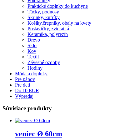
Fotorámiky
Praktické doplnky do kuchyne
Tácky, podnosy
Skrinky, kufríky
Košíky,črepníky, obaly na kvety
Postavičky, zvieratká
Keramika, polyrezín
Drevo
Sklo
Kov
Textil
Závesné ozdoby
Hodiny
Móda a doplnky
Pre pánov
Pre deti
Do 10 EUR
Výpredaj
Súvisiace produkty
veniec Ø 60cm