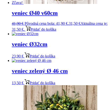
Zľava!
veniec Ø40 v60cm
41,90
€
Pôvodná cena bola: 41,90 €.
31,50
€
Aktuálna cena je:
31,50 €.
Pridať do košíka
veniec Ø32cm
23,90
€
Pridať do košíka
veniec zelený Ø 46 cm
13,50
€
Pridať do košíka