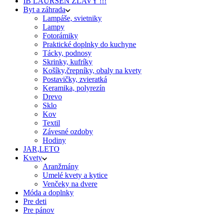
IB LAURSEN ZĽAVY !!!
Byt a záhrada
Lampáše, svietniky
Lampy
Fotorámiky
Praktické doplnky do kuchyne
Tácky, podnosy
Skrinky, kufríky
Košíky,črepníky, obaly na kvety
Postavičky, zvieratká
Keramika, polyrezín
Drevo
Sklo
Kov
Textil
Závesné ozdoby
Hodiny
JAR,LETO
Kvety
Aranžmány
Umelé kvety a kytice
Venčeky na dvere
Móda a doplnky
Pre deti
Pre pánov