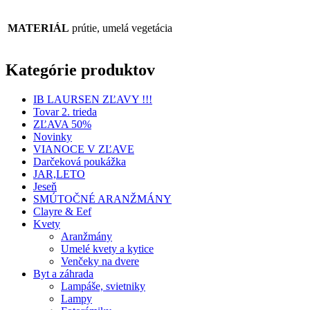
MATERIÁL
prútie, umelá vegetácia
Kategórie produktov
IB LAURSEN ZĽAVY !!!
Tovar 2. trieda
ZĽAVA 50%
Novinky
VIANOCE V ZĽAVE
Darčeková poukážka
JAR,LETO
Jeseň
SMÚTOČNÉ ARANŽMÁNY
Clayre & Eef
Kvety
Aranžmány
Umelé kvety a kytice
Venčeky na dvere
Byt a záhrada
Lampáše, svietniky
Lampy