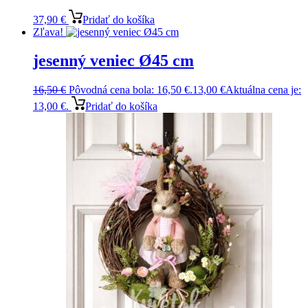
37,90
€
Pridať do košíka
Zľava!
jesenný veniec Ø45 cm
16,50
€
Pôvodná cena bola: 16,50 €.
13,00
€
Aktuálna cena je:
13,00 €.
Pridať do košíka