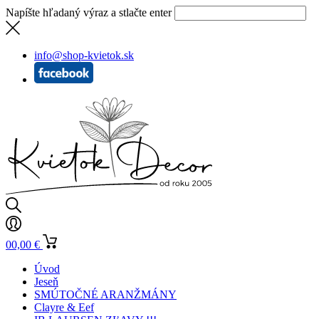
Napíšte hľadaný výraz a stlačte enter
info@shop-kvietok.sk
0
0,00
€
Úvod
Jeseň
SMÚTOČNÉ ARANŽMÁNY
Clayre & Eef