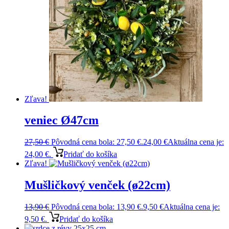
Zľava!
veniec Ø47cm
27,50
€
Pôvodná cena bola: 27,50 €.
24,00
€
Aktuálna cena je:
24,00 €.
Pridať do košíka
Zľava!
Mušličkový venček (ø22cm)
13,90
€
Pôvodná cena bola: 13,90 €.
9,50
€
Aktuálna cena je:
9,50 €.
Pridať do košíka