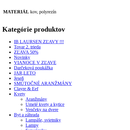
MATERIÁL
kov, polyrezín
Kategórie produktov
IB LAURSEN ZĽAVY !!!
Tovar 2. trieda
ZĽAVA 50%
Novinky
VIANOCE V ZĽAVE
Darčeková poukážka
JAR,LETO
Jeseň
SMÚTOČNÉ ARANŽMÁNY
Clayre & Eef
Kvety
Aranžmány
Umelé kvety a kytice
Venčeky na dvere
Byt a záhrada
Lampáše, svietniky
Lampy