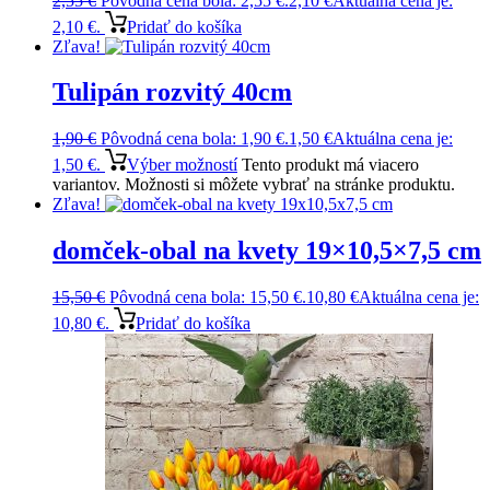
2,55
€
Pôvodná cena bola: 2,55 €.
2,10
€
Aktuálna cena je:
2,10 €.
Pridať do košíka
Zľava!
Tulipán rozvitý 40cm
1,90
€
Pôvodná cena bola: 1,90 €.
1,50
€
Aktuálna cena je:
1,50 €.
Výber možností
Tento produkt má viacero
variantov. Možnosti si môžete vybrať na stránke produktu.
Zľava!
domček-obal na kvety 19×10,5×7,5 cm
15,50
€
Pôvodná cena bola: 15,50 €.
10,80
€
Aktuálna cena je:
10,80 €.
Pridať do košíka