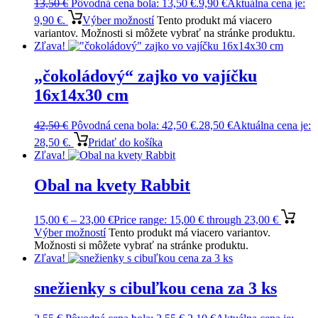
13,50
€
Pôvodná cena bola: 13,50 €.
9,90
€
Aktuálna cena je:
9,90 €.
Výber možností
Tento produkt má viacero
variantov. Možnosti si môžete vybrať na stránke produktu.
Zľava!
„čokoládový“ zajko vo vajíčku
16x14x30 cm
42,50
€
Pôvodná cena bola: 42,50 €.
28,50
€
Aktuálna cena je:
28,50 €.
Pridať do košíka
Zľava!
Obal na kvety Rabbit
15,00
€
–
23,00
€
Price range: 15,00 € through 23,00 €
Výber možností
Tento produkt má viacero variantov.
Možnosti si môžete vybrať na stránke produktu.
Zľava!
snežienky s cibuľkou cena za 3 ks