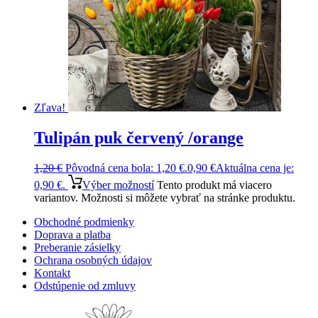
Zľava!
Tulipán puk červený /orange
1,20
€
Pôvodná cena bola: 1,20 €.
0,90
€
Aktuálna cena je:
0,90 €.
Výber možností
Tento produkt má viacero
variantov. Možnosti si môžete vybrať na stránke produktu.
Obchodné podmienky
Doprava a platba
Preberanie zásielky
Ochrana osobných údajov
Kontakt
Odstúpenie od zmluvy