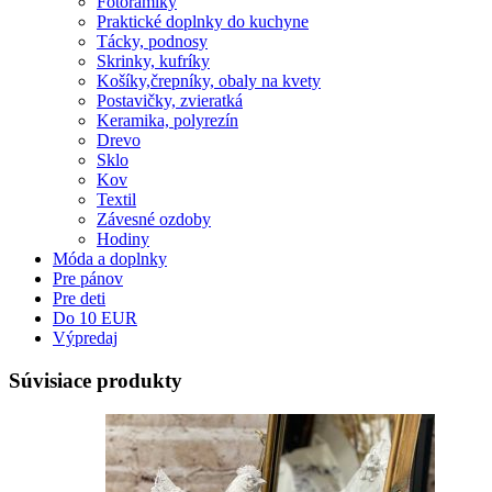
Fotorámiky
Praktické doplnky do kuchyne
Tácky, podnosy
Skrinky, kufríky
Košíky,črepníky, obaly na kvety
Postavičky, zvieratká
Keramika, polyrezín
Drevo
Sklo
Kov
Textil
Závesné ozdoby
Hodiny
Móda a doplnky
Pre pánov
Pre deti
Do 10 EUR
Výpredaj
Súvisiace produkty