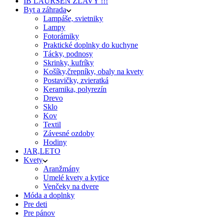
IB LAURSEN ZĽAVY !!!
Byt a záhrada
Lampáše, svietniky
Lampy
Fotorámiky
Praktické doplnky do kuchyne
Tácky, podnosy
Skrinky, kufríky
Košíky,črepníky, obaly na kvety
Postavičky, zvieratká
Keramika, polyrezín
Drevo
Sklo
Kov
Textil
Závesné ozdoby
Hodiny
JAR,LETO
Kvety
Aranžmány
Umelé kvety a kytice
Venčeky na dvere
Móda a doplnky
Pre deti
Pre pánov