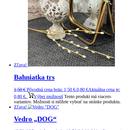
Zľava!
Bahniatka trs
1,50
€
Pôvodná cena bola: 1,50 €.
0,80
€
Aktuálna cena je:
0,80 €.
Výber možností
Tento produkt má viacero
variantov. Možnosti si môžete vybrať na stránke produktu.
Zľava!
Vedro „DOG“