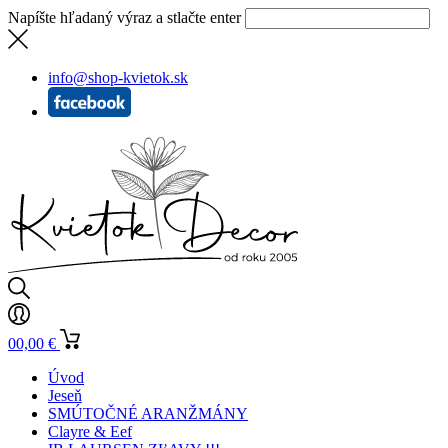
Napíšte hľadaný výraz a stlačte enter
info@shop-kvietok.sk
0
0,00
€
Úvod
Jeseň
SMÚTOČNÉ ARANŽMÁNY
Clayre & Eef